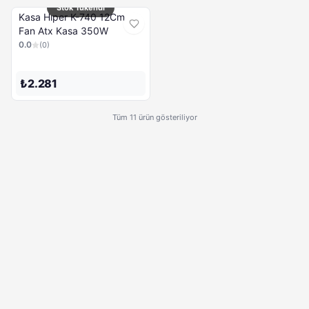
Stok Tükendi
Kasa Hıper K-740 12Cm
Fan Atx Kasa 350W
0.0
(
0
)
₺2.281
Tüm 11 ürün gösteriliyor