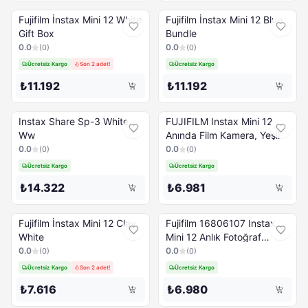
Fujifilm İnstax Mini 12 White
Fujifilm İnstax Mini 12 Blue
Gift Box
Bundle
0.0
0.0
(
0
)
(
0
)
Ücretsiz Kargo
Son 2 adet!
Ücretsiz Kargo
₺11.192
₺11.192
Instax Share Sp-3 White
FUJIFILM Instax Mini 12
Ww
Anında Film Kamera, Yeşil
0.0
0.0
(
0
)
(
0
)
Ücretsiz Kargo
Ücretsiz Kargo
₺14.322
₺6.981
Fujifilm İnstax Mini 12 Clay
Fujifilm 16806107 Instax
White
Mini 12 Anlık Fotoğraf
Makinesi Pembe
0.0
0.0
(
0
)
(
0
)
Ücretsiz Kargo
Son 2 adet!
Ücretsiz Kargo
₺7.616
₺6.980