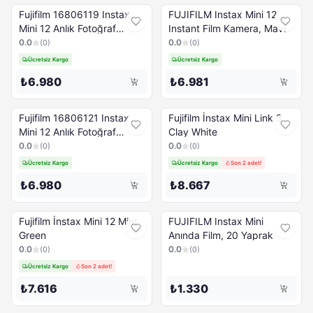
Fujifilm 16806119 Instax
FUJIFILM Instax Mini 12
Mini 12 Anlık Fotoğraf
Instant Film Kamera, Mavi
Makinesi Yeşil
0.0
0.0
(
0
)
(
0
)
Ücretsiz Kargo
Ücretsiz Kargo
₺6.980
₺6.981
Fujifilm 16806121 Instax
Fujifilm İnstax Mini Link 3
Mini 12 Anlık Fotoğraf
Clay White
Makinesi Beyaz
0.0
0.0
(
0
)
(
0
)
Ücretsiz Kargo
Ücretsiz Kargo
Son 2 adet!
₺6.980
₺8.667
Fujifilm İnstax Mini 12 Mint
FUJIFILM Instax Mini
Green
Anında Film, 20 Yaprak
0.0
0.0
(
0
)
(
0
)
Ücretsiz Kargo
Son 2 adet!
₺7.616
₺1.330