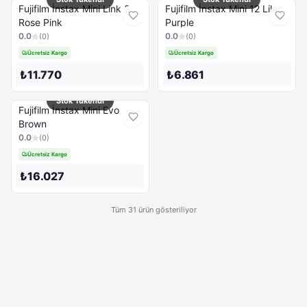
Fujifilm İnstax Mini Link 3
Fujifilm İnstax Mini 12 Lilac
Rose Pink
Purple
0.0
0.0
(
0
)
(
0
)
Ücretsiz Kargo
Ücretsiz Kargo
₺11.770
₺6.861
Stok Tükendi
Fujifilm İnstax Mini Evo
Brown
0.0
(
0
)
Ücretsiz Kargo
₺16.027
Tüm 31 ürün gösteriliyor