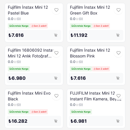
Fujifilm İnstax Mini 12
Fujifilm İnstax Mini 12
Pastel Blue
Green Gift Box
0.0
0.0
(
0
)
(
0
)
Ücretsiz Kargo
Son 2 adet!
Ücretsiz Kargo
Son 2 adet!
₺7.616
₺11.192
Fujifilm 16806092 Instax
Fujifilm İnstax Mini 12
Mini 12 Anlık Fotoğraf
Blossom Pink
Makinesi Mavi
0.0
0.0
(
0
)
(
0
)
Ücretsiz Kargo
Ücretsiz Kargo
Son 2 adet!
₺6.980
₺7.616
Fujifilm İnstax Mini Evo
FUJIFILM Instax Mini 12
Black
Instant Film Kamera, Beyaz
0.0
0.0
(
0
)
(
0
)
Ücretsiz Kargo
Son 2 adet!
Ücretsiz Kargo
₺16.282
₺6.981