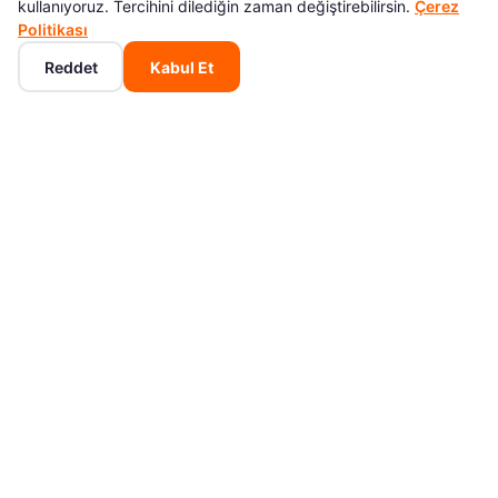
kullanıyoruz. Tercihini dilediğin zaman değiştirebilirsin.
Çerez
Politikası
Reddet
Kabul Et
Ana Sayfa
Kategoriler
Sepet
Favoriler
Hesabım
Fujifilm, fotoğrafçılık dünyasında onlarca yıllık deneyimi ve
yenilikçi teknolojisiyle küresel ölçekte tanınan Japon kökenli bir
markadır. Özellikle anlık fotoğraf (instant photography)
kategorisinde sunduğu ürünlerle hem profesyonellerin hem de
fotoğraf tutkunlarının gözdesi haline gelmiştir.Fujifilm Instax
SerisiFujifilm'in en popüler ürün ailesi olan Instax Mini serisi,
çektiğiniz fotoğrafları anında baskı olarak sunmasıyla büyük ilgi