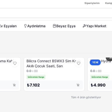
26
k Stok]
Siparişlerim
·
Kamp
Ev Eşyaları
Aydınlatma
Beyaz Eşya
Yapı Market
S
 Mama Kabi
Bilicra Connect BSWX3 Sim Kartlı
Bilicra Hydra 
YENİ
Akıllı Çocuk Saati, Sarı
0.0
0.0
(
0
)
(
0
)
Ücretsiz Kargo
Ücretsiz Kargo
₺7.102
₺4.990
Tüm 4 ürün gösteriliyor