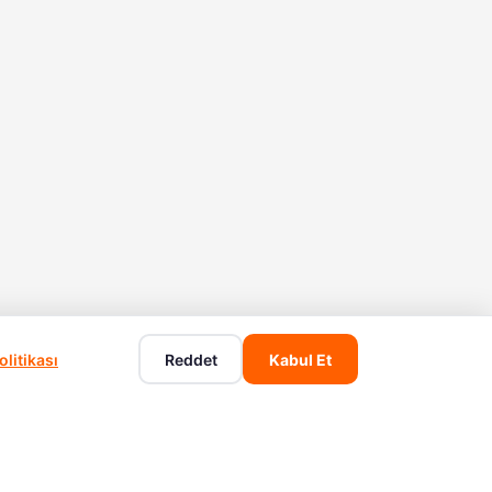
litikası
Reddet
Kabul Et