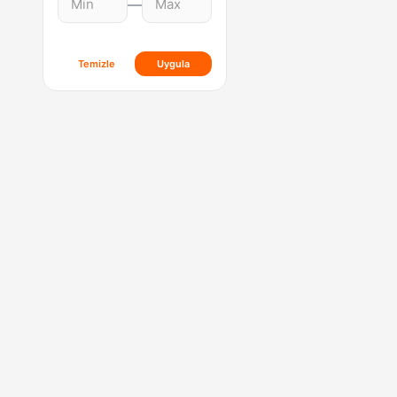
—
Temizle
Uygula