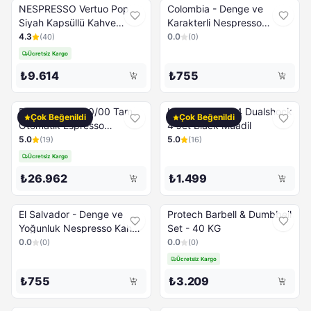
NESPRESSO Vertuo Pop
Colombia - Denge ve
Siyah Kapsüllü Kahve
Karakterli Nespresso
Makinesi
Kahve Kapsülü - 10 Kapsül
4.3
0.0
(
40
)
(
0
)
Ücretsiz Kargo
₺9.614
₺755
PHILIPS EP0820/00 Tam
Konsol Sony Ps4 Dualshock
Çok Beğenildi
Çok Beğenildi
Otomatik Espresso
4 Jet Black Muadil
Makinesi
5.0
5.0
(
19
)
(
16
)
Ücretsiz Kargo
₺26.962
₺1.499
El Salvador - Denge ve
Protech Barbell & Dumbbell
Yoğunluk Nespresso Kahve
Set - 40 KG
Kapsülü - 10 Kapsül
0.0
0.0
(
0
)
(
0
)
Ücretsiz Kargo
₺755
₺3.209