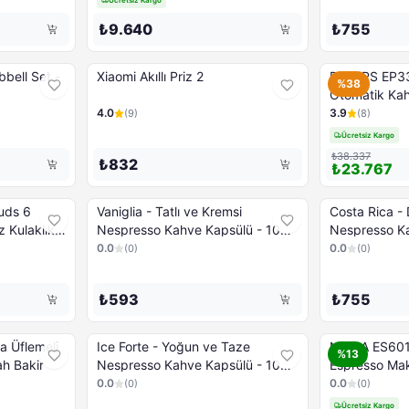
₺9.640
₺755
bell Set -
Xiaomi Akıllı Priz 2
PHILIPS EP3
%38
Otomatik Kah
4.0
3.9
(
9
)
(
8
)
Ücretsiz Kargo
₺38.337
₺832
₺23.767
uds 6
Vaniglia - Tatlı ve Kremsi
Costa Rica - 
 Kulaklık,
Nespresso Kahve Kapsülü - 10
Nespresso Ka
Kapsül
Kapsül
0.0
0.0
(
0
)
(
0
)
₺593
₺755
a Üflemeli
Ice Forte - Yoğun ve Taze
NINJA ES601
%13
ah Bakir
Nespresso Kahve Kapsülü - 10
Espresso Mak
Kapsül
0.0
0.0
(
0
)
(
0
)
Ücretsiz Kargo