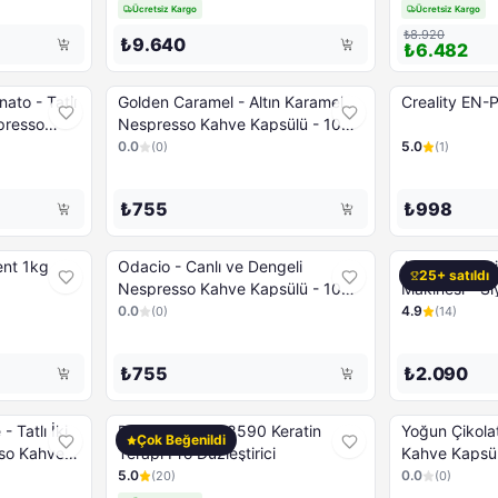
Ücretsiz Kargo
Ücretsiz Kargo
₺8.920
₺9.640
₺6.482
nato - Tatlı
Golden Caramel - Altın Karamel
Creality EN-
Nespresso Kahve Kapsülü - 10
psül
Kapsül
0.0
5.0
(
0
)
(
1
)
₺755
₺998
ent 1kg
Odacio - Canlı ve Dengeli
Arzum Brewti
25+ satıldı
Nespresso Kahve Kapsülü - 10
Makinesi - Si
Kapsül
0.0
4.9
(
0
)
(
14
)
₺755
₺2.090
 Tatlı İki
REMINGTON S8590 Keratin
Yoğun Çikolatalı Nes
Çok Beğenildi
Terapi Pro Düzleştirici
Kahve Kapsül
5.0
0.0
(
20
)
(
0
)