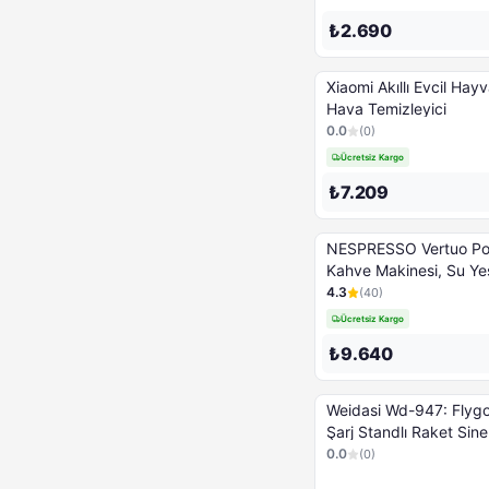
₺2.690
Xiaomi Akıllı Evcil Ha
Hava Temizleyici
0.0
(
0
)
Ücretsiz Kargo
₺7.209
NESPRESSO Vertuo Po
Kahve Makinesi, Su Yeş
4.3
(
40
)
Ücretsiz Kargo
₺9.640
Weidasi Wd-947: Flygo
Şarj Standlı Raket Sin
0.0
(
0
)