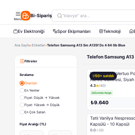
16GB HAFIZA KARTI
ASPİRATÖR
Bi-Sipariş
CD-DVD KILIF VE ÇANTASI
Menü
ÇELİK RADYATÖRLER
Ev Elektroniği
Spor Ekipmanları
Teknoloji
CEP TELEFONLARI
Çocuk Havuzları
Ana Sayfa
>
Etiketler
>
Telefon Samsung A13 Sm A135f Ds 4 64 Gb Blue
ÇOCUK TAKİP SAATİ
ÇOCUK/OYUN ÇADIRLARI
Telefon Samsung A13 
Deniz Malzemeleri
Filtreler
DİĞER ÜRÜNLER
NESPRESSO Vertuo Po
Epilasyon
Sıralama
50+ satıldı
Kahve Makinesi, Siyah
Ev ve Yaşam
Önerilen
4.3
(
40
)
FLAŞ ÜRÜNLER
En Yeniler
Ücretsiz Kargo
Hobi & Oyuncak
Fiyat: Düşük → Yüksek
₺9.640
KABLOSUZ SES VE GÖRÜNTÜ AKTARICILAR
Fiyat: Yüksek → Düşük
Kameralar
En Çok Satan
Tatlı Vanilya Nespresso Kahve
Kırtasiye & Ofis
Kapsülü - 10 Kapsül
Fiyat Aralığı (TL)
MONİTÖR 19''
0.0
(
0
)