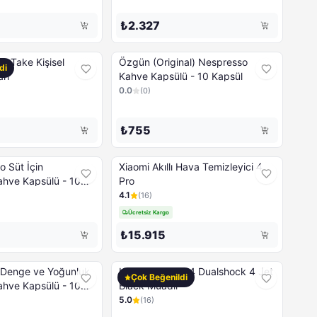
₺2.327
n Take Kişisel
Özgün (Original) Nespresso
di
ah
Kahve Kapsülü - 10 Kapsül
0.0
(
0
)
₺755
o Süt İçin
Xiaomi Akıllı Hava Temizleyici 4
hve Kapsülü - 10
Pro
4.1
(
16
)
Ücretsiz Kargo
₺15.915
- Denge ve Yoğunluk
Konsol Sony Ps4 Dualshock 4 Jet
Çok Beğenildi
hve Kapsülü - 10
Black Muadil
5.0
(
16
)