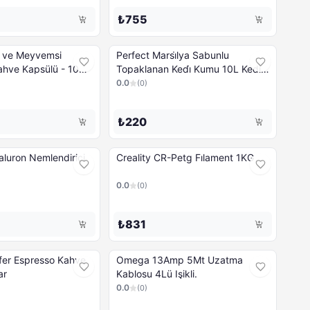
₺755
lı ve Meyvemsi
Perfect Marsi̇lya Sabunlu
hve Kapsülü - 10
Topaklanan Kedi̇ Kumu 10L Kedi
Kumu ve Koku Gidericileri
0.0
(
0
)
₺220
uron Nemlendirici
Creality CR-Petg Fılament 1KG
0.0
(
0
)
₺831
fer Espresso Kahve
Omega 13Amp 5Mt Uzatma
ar
Kablosu 4Lü Işikli.
0.0
(
0
)