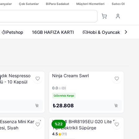
anyalar
·
Çok Satanlar
·
BiPara Sadakat
·
Müşteri Hizmetleri
·
Satıcı Ol
Petshop
16GB HAFIZA KARTI
Hobi & Oyuncak
Ev
spresso
Ninja Creamı Swırl
ü - 10 Kapsül
0.0
(
0
)
Ücretsiz Kargo
₺28.808
ssenza Mini Kapsül
XIAOMI BHR8195EU G20 Lite El
%22
si, Siyah
Tipi Elektrikli Süpürge
4.5
(
11
)