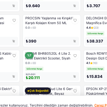
₺9.640
₺3.707
am
PROCSIN Yaşlanma ve Kırışıklık
DELONGHI E
esi
Karşıtı Kolajen Krem 50 ML
Magnifica Ev
Kahve Makin
0.0
4.4
(
0
)
(
23
)
Ücretsiz Kargo
₺390
₺38.337
 Kablosuz
XIAOMI BHR8052GL 4 Lite 2.
Bosch RDW157
%7
yah
Nesil Elektrikli Scooter, Siyah
Design Gizli
0.0
4.1
(
0
)
(
10
)
Ücretsiz Kargo
Ücretsiz Kargo
₺21.551
₺15.834
₺20.111
lektrikli
XIAOMI REDMI Bud Lite 6 Gerçek
EPSON XP-2
Çok Beğenildi
Kablosuz Kulaklık, Beyaz
Püskürtmeli Y
5.0
4.6
(
10
)
(
5
)
Son 1 adet!
Ücretsiz Kargo
ler kullanıyoruz. Tercihini dilediğin zaman değiştirebilirsin.
Çerez Po