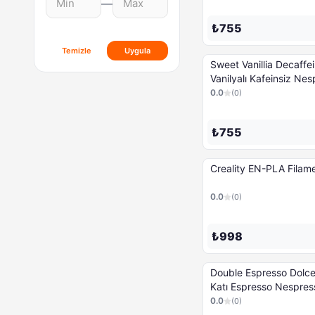
—
₺755
Temizle
Uygula
Sweet Vanillia Decaffei
Vanilyalı Kafeinsiz Nespresso
Kahve Kapsülü - 10 Ka
0.0
(
0
)
₺755
Creality EN-PLA Filam
0.0
(
0
)
₺998
Double Espresso Dolce -
Katı Espresso Nespresso Kahve
Kapsülü - 10 Kapsül
0.0
(
0
)