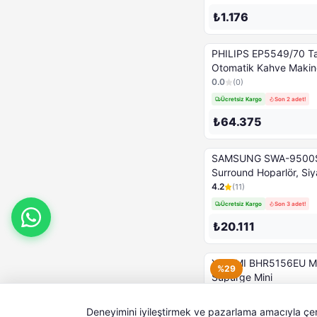
₺1.176
PHILIPS EP5549/70 T
Otomatik Kahve Makin
0.0
(
0
)
Ücretsiz Kargo
Son 2 adet!
₺64.375
SAMSUNG SWA-9500S
Surround Hoparlör, Si
4.2
(
11
)
Ücretsiz Kargo
Son 3 adet!
₺20.111
XIAOMI BHR5156EU Mi E
%29
Süpürge Mini
4.3
(
4
)
Ücretsiz Kargo
Deneyimini iyileştirmek ve pazarlama amacıyla çerez