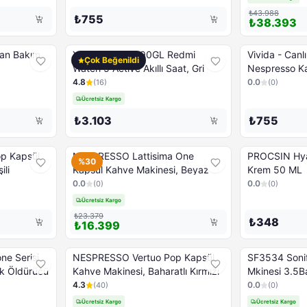
₺43.988
₺755
₺38.393
yvan Bakım
XIAOMI BHR8790GL Redmi
Vivida - Can
Çok Beğenildi
Watch 5 Active Akıllı Saat, Gri
Nespresso Ka
Kapsül
4.8
0.0
(
16
)
(
0
)
Ücretsiz Kargo
₺3.103
₺755
p Kapsül
NESPRESSO Lattisima One
PROCSIN Hyal
%30
ili
Kapsül Kahve Makinesi, Beyaz
Krem 50 ML
0.0
0.0
(
0
)
(
0
)
Ücretsiz Kargo
₺23.379
₺348
₺16.399
ne Serisi
NESPRESSO Vertuo Pop Kapsül
SF3534 Soni
ek Öldürücü
Kahve Makinesi, Baharatlı Kırmızı
Mkinesi 3.5B
4.3
0.0
(
40
)
(
0
)
Ücretsiz Kargo
Ücretsiz Kargo