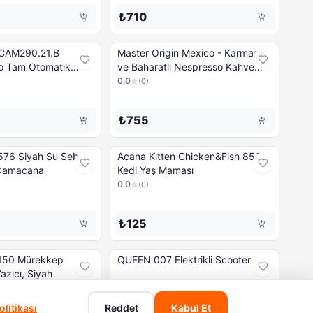
₺710
CAM290.21.B
Master Origin Mexico - Karmaşık
o Tam Otomatik
ve Baharatlı Nespresso Kahve
esi
Kapsülü - 10 Kapsül
0.0
(
0
)
₺755
6 Siyah Su Sebili
Acana Ki̇tten Chicken&Fish 85G
 Damacana
Kedi Yaş Maması
0.0
(
0
)
₺125
150 Mürekkep
QUEEN 007 Elektrikli Scooter
azıcı, Siyah
0.0
(
0
)
Ücretsiz Kargo
Son 1 adet!
litikası
Reddet
Kabul Et