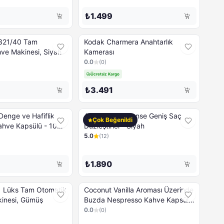
₺1.499
321/40 Tam
Kodak Charmera Anahtarlık
ve Makinesi, Siyah
Kamerası
0.0
(
0
)
Ücretsiz Kargo
₺3.491
Denge ve Hafiflik
Arzum Mona Sense Geniş Saç
Çok Beğenildi
hve Kapsülü - 10
Düzleştirici - Siyah
5.0
(
12
)
₺1.890
 Lüks Tam Otomatik
Coconut Vanilla Aroması Üzerinde
inesi, Gümüş
Buzda Nespresso Kahve Kapsülü
- 10 Kapsül
0.0
(
0
)