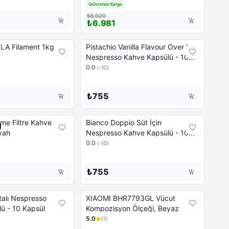
Ücretsiz Kargo
₺8.920
₺6.981
PLA Filament 1kg
Pistachio Vanilla Flavour Over Ice
Nespresso Kahve Kapsülü - 10
Kapsül
0.0
(
0
)
₺755
me Filtre Kahve
Bianco Doppio Süt İçin
yah
Nespresso Kahve Kapsülü - 10
Kapsül
0.0
(
0
)
₺755
presso
XIAOMI BHR7793GL Vücut
ü - 10 Kapsül
Kompozisyon Ölçeği, Beyaz
5.0
(
1
)