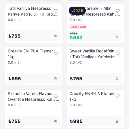
Tatlı Vanilya Nespresso
Golden Caramel - Altın
🌙 %
15
Kahve Kapsülü - 10 Kapsül
Karamel Nespresso Kahve
Kapsülü - 10 Kapsül
0.0
0.0
(
0
)
(
0
)
Son 1 adet!
₺755
₺755
₺642
Creality EN-PLA Filament
Sweet Vanillia Decaffeinato
1kg
- Tatlı Vanilyalı Kafeinsiz
Nespresso Kahve Kapsülü
0.0
0.0
(
0
)
(
0
)
- 10 Kapsül
₺995
₺755
Pistachio Vanilla Flavour
Creality EN-PLA Filament
Over Ice Nespresso Kahve
1kg
Kapsülü - 10 Kapsül
0.0
0.0
(
0
)
(
0
)
₺755
₺995