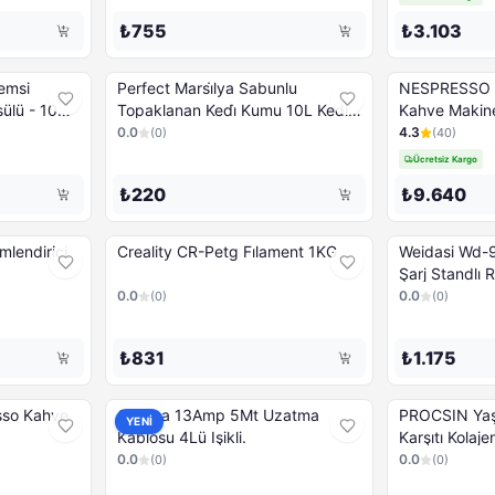
₺755
₺3.103
emsi
Perfect Marsi̇lya Sabunlu
NESPRESSO V
ülü - 10
Topaklanan Kedi̇ Kumu 10L Kedi
Kahve Makines
Kumu ve Koku Gidericileri
0.0
4.3
(
0
)
(
40
)
Ücretsiz Kargo
₺220
₺9.640
lendirici
Creality CR-Petg Fılament 1KG
Weidasi Wd-9
Şarj Standlı 
0.0
0.0
(
0
)
(
0
)
₺831
₺1.175
sso Kahve
Omega 13Amp 5Mt Uzatma
PROCSIN Yaşl
YENİ
Kablosu 4Lü Işikli.
Karşıtı Kolaj
0.0
0.0
(
0
)
(
0
)