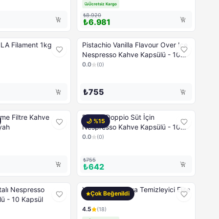
Ücretsiz Kargo
₺8.920
₺6.981
PLA Filament 1kg
Pistachio Vanilla Flavour Over Ice
Nespresso Kahve Kapsülü - 10
Kapsül
0.0
(
0
)
₺755
me Filtre Kahve
Bianco Doppio Süt İçin
🌙 %
15
yah
Nespresso Kahve Kapsülü - 10
Kapsül
0.0
(
0
)
₺755
₺642
presso
Xiaomi Akıllı Hava Temizleyici Elite
Çok Beğenildi
ü - 10 Kapsül
4.5
(
18
)