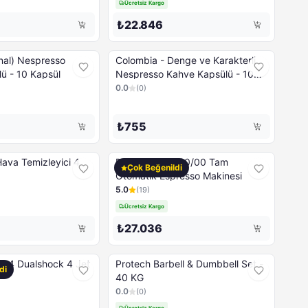
Ücretsiz Kargo
₺22.846
presso
Colombia - Denge ve Karakterli
ü - 10 Kapsül
Nespresso Kahve Kapsülü - 10
Kapsül
0.0
(
0
)
₺755
 Hava Temizleyici 4
PHILIPS EP0820/00 Tam
Çok Beğenildi
Otomatik Espresso Makinesi
5.0
(
19
)
Ücretsiz Kargo
₺27.036
Ps4 Dualshock 4 Jet
Protech Barbell & Dumbbell Set -
di
40 KG
0.0
(
0
)
Ücretsiz Kargo