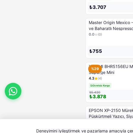
₺3.707
Master Origin Mexico 
ve Baharatlı Nespresso Kahve
Kapsülü - 10 Kapsül
0.0
(
0
)
₺755
XIAOMI BHR5156EU Mi E
%29
Süpürge Mini
4.3
(
4
)
Ücretsiz Kargo
₺5.430
₺3.878
EPSON XP-2150 Müre
Püskürtmeli Yazıcı, Si
4.6
(
5
)
Ücretsiz Kargo
Deneyimini iyileştirmek ve pazarlama amacıyla çerez