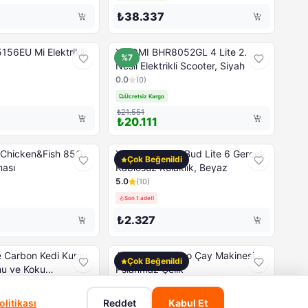
₺38.337
56EU Mi Elektrikli
XIAOMI BHR8052GL 4 Lite 2.
%7
Nesil Elektrikli Scooter, Siyah
0.0
(
0
)
Ücretsiz Kargo
₺21.551
₺20.111
n Chicken&Fish 85G
XIAOMI REDMI Bud Lite 6 Gerçek
Çok Beğenildi
ması
Kablosuz Kulaklık, Beyaz
5.0
(
10
)
Son 1 adet!
₺2.327
ve Carbon Kedi Kumu
Arzum Çayci Eco Çay Makinesi -
Çok Beğenildi
mu ve Koku
Pslanmaz Çelik
5.0
(
18
)
Ücretsiz Kargo
litikası
Reddet
Kabul Et