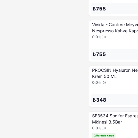
₺755
Vivida - Canlı ve Meyv
Nespresso Kahve Kaps
Kapsül
0.0
(
0
)
₺755
PROCSIN Hyaluron Nem
Krem 50 ML
0.0
(
0
)
₺348
SF3534 Sonifer Espre
Mkinesi 3.5Bar
0.0
(
0
)
Ücretsiz Kargo