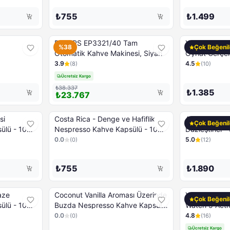
₺755
₺1.499
PHILIPS EP3321/40 Tam
XIAOMI BHR
%38
Çok Beğenil
Otomatik Kahve Makinesi, Siyah
Oynat Gerçek
Siyah
3.9
4.5
(
8
)
(
10
)
Ücretsiz Kargo
₺38.337
₺1.385
₺23.767
si
Costa Rica - Denge ve Hafiflik
Arzum Mona 
Çok Beğenil
ülü - 10
Nespresso Kahve Kapsülü - 10
Düzleştirici -
Kapsül
0.0
5.0
(
0
)
(
12
)
₺755
₺1.890
aze
Coconut Vanilla Aroması Üzerinde
XIAOMI BHR
Çok Beğenil
ülü - 10
Buzda Nespresso Kahve Kapsülü
Watch 5 Active
- 10 Kapsül
0.0
4.8
(
0
)
(
16
)
Ücretsiz Kargo