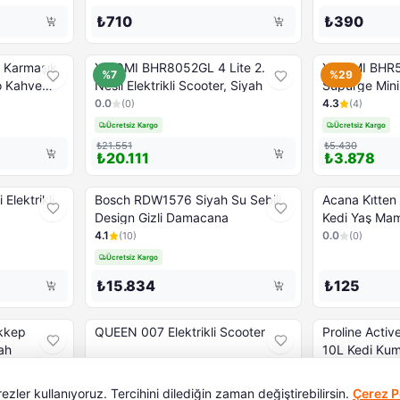
₺710
₺390
- Karmaşık
XIAOMI BHR8052GL 4 Lite 2.
XIAOMI BHR51
%7
%29
Nesil Elektrikli Scooter, Siyah
Süpürge Mini
0.0
4.3
(
0
)
(
4
)
Ücretsiz Kargo
Ücretsiz Kargo
₺21.551
₺5.430
₺20.111
₺3.878
lektrikli
Bosch RDW1576 Siyah Su Sebili
Acana Ki̇tte
Design Gizli Damacana
Kedi Yaş Ma
4.1
0.0
(
10
)
(
0
)
Ücretsiz Kargo
₺15.834
₺125
kkep
QUEEN 007 Elektrikli Scooter
Proline Acti
yah
10L Kedi Ku
Gidericileri
0.0
0.0
(
0
)
(
0
)
Ücretsiz Kargo
Son 1 adet!
ler kullanıyoruz. Tercihini dilediğin zaman değiştirebilirsin.
Çerez Po