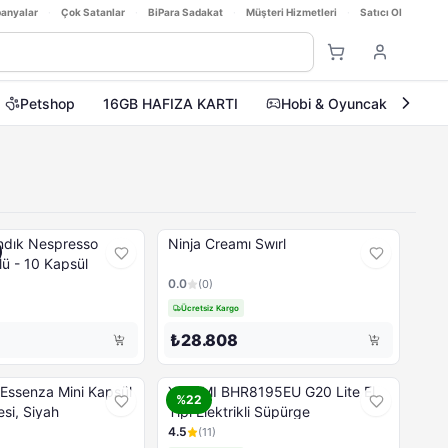
anyalar
·
Çok Satanlar
·
BiPara Sadakat
·
Müşteri Hizmetleri
·
Satıcı Ol
Petshop
16GB HAFIZA KARTI
Hobi & Oyuncak
Ev
spresso
Ninja Creamı Swırl
ü - 10 Kapsül
0.0
(
0
)
Ücretsiz Kargo
₺28.808
ssenza Mini Kapsül
XIAOMI BHR8195EU G20 Lite El
%22
si, Siyah
Tipi Elektrikli Süpürge
4.5
(
11
)