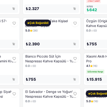
Son 1 adet!
₺755
₺2.327
₺642
i 57-
Arzum Shake'n Take Kişisel
Özgün (Original) Nes
Çok Beğenildi
Blender - Siyah
Kahve Kapsül
5.0
0.0
(
36
)
(
0
)
₺2.390
₺755
e
Bianco Piccolo Süt İçin
Xiaomi Akıllı
tamini Krem
Nespresso Kahve Kapsülü - 10
Pro
Kapsül
0.0
4.1
(
0
)
(
16
)
Ücretsiz Kargo
₺755
₺15.915
p Siyah
El Salvador - Denge ve Yoğunluk
Konsol Sony 
Çok Beğenil
si
Nespresso Kahve Kapsülü - 10
Black Muadil
Kapsül
0.0
5.0
(
0
)
(
16
)