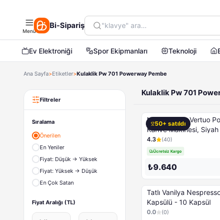
16GB HAFIZA KARTI
ASPİRATÖR
Bi-Sipariş
CD-DVD KILIF VE ÇANTASI
Menü
ÇELİK RADYATÖRLER
Ev Elektroniği
Spor Ekipmanları
Teknoloji
CEP TELEFONLARI
Çocuk Havuzları
Ana Sayfa
>
Etiketler
>
Kulaklik Pw 701 Powerway Pembe
ÇOCUK TAKİP SAATİ
ÇOCUK/OYUN ÇADIRLARI
Kulaklik Pw 701 Pow
Deniz Malzemeleri
Filtreler
DİĞER ÜRÜNLER
NESPRESSO Vertuo Po
Epilasyon
Sıralama
50+ satıldı
Kahve Makinesi, Siyah
Ev ve Yaşam
Önerilen
4.3
(
40
)
FLAŞ ÜRÜNLER
En Yeniler
Ücretsiz Kargo
Hobi & Oyuncak
Fiyat: Düşük → Yüksek
₺9.640
KABLOSUZ SES VE GÖRÜNTÜ AKTARICILAR
Fiyat: Yüksek → Düşük
Kameralar
En Çok Satan
Tatlı Vanilya Nespresso Kahve
Kırtasiye & Ofis
Kapsülü - 10 Kapsül
Fiyat Aralığı (TL)
MONİTÖR 19''
0.0
(
0
)