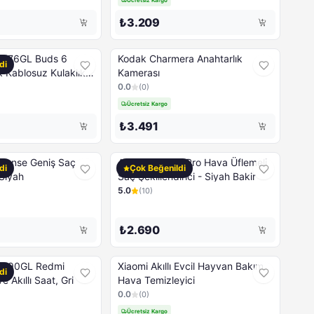
₺3.209
8776GL Buds 6
Kodak Charmera Anahtarlık
di
 Kablosuz Kulaklık,
Kamerası
0.0
(
0
)
Ücretsiz Kargo
₺3.491
Sense Geniş Saç
Arzum Volume Pro Hava Üflemeli
di
Çok Beğenildi
 Siyah
Saç Şekillendirici - Siyah Bakir
5.0
(
10
)
₺2.690
8790GL Redmi
Xiaomi Akıllı Evcil Hayvan Bakım
di
 Akıllı Saat, Gri
Hava Temizleyici
0.0
(
0
)
Ücretsiz Kargo