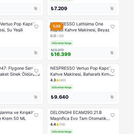
₺7.209
ertuo Pop Kapsül
NESPRESSO Lattisima One
%30
i, Su Yeşili
Kapsül Kahve Makinesi, Beyaz
0.0
(
0
)
Ücretsiz Kargo
₺23.379
₺16.399
47: Flygone Serisi
NESPRESSO Vertuo Pop Kapsül
Raket Sinek Öldürücü
Kahve Makinesi, Baharatlı Kırmızı
4.3
(
40
)
Ücretsiz Kargo
₺9.640
anma ve Kırışıklık
DELONGHI ECAM290.21.B
en Krem 50 ML
Magnifica Evo Tam Otomatik
Kahve Makinesi
4.4
(
14
)
Ücretsiz Kargo