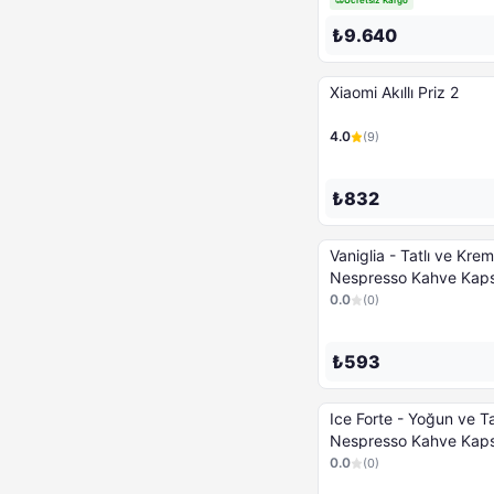
₺9.640
Xiaomi Akıllı Priz 2
4.0
(
9
)
₺832
Vaniglia - Tatlı ve Krem
Nespresso Kahve Kaps
Kapsül
0.0
(
0
)
₺593
Ice Forte - Yoğun ve T
Nespresso Kahve Kaps
Kapsül
0.0
(
0
)