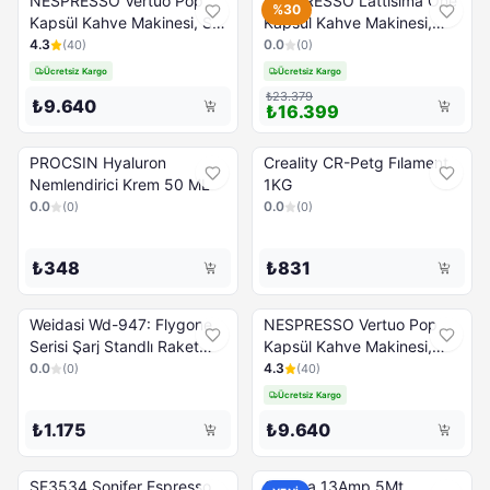
NESPRESSO Vertuo Pop
NESPRESSO Lattisima One
%30
Kapsül Kahve Makinesi, Su
Kapsül Kahve Makinesi,
Yeşili
Beyaz
4.3
0.0
(
40
)
(
0
)
Ücretsiz Kargo
Ücretsiz Kargo
₺23.379
₺9.640
₺16.399
PROCSIN Hyaluron
Creality CR-Petg Fılament
Nemlendirici Krem 50 ML
1KG
0.0
0.0
(
0
)
(
0
)
₺348
₺831
Weidasi Wd-947: Flygone
NESPRESSO Vertuo Pop
Serisi Şarj Standlı Raket
Kapsül Kahve Makinesi,
Sinek Öldürücü
Baharatlı Kırmızı
0.0
4.3
(
0
)
(
40
)
Ücretsiz Kargo
₺1.175
₺9.640
SF3534 Sonifer Espresso
Omega 13Amp 5Mt