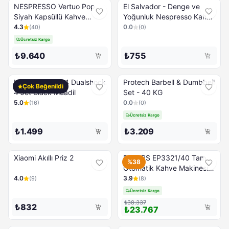
NESPRESSO Vertuo Pop
El Salvador - Denge ve
Siyah Kapsüllü Kahve
Yoğunluk Nespresso Kahve
Makinesi
Kapsülü - 10 Kapsül
4.3
0.0
(
40
)
(
0
)
Ücretsiz Kargo
₺9.640
₺755
Konsol Sony Ps4 Dualshock
Protech Barbell & Dumbbell
Çok Beğenildi
4 Jet Black Muadil
Set - 40 KG
5.0
0.0
(
16
)
(
0
)
Ücretsiz Kargo
₺1.499
₺3.209
Xiaomi Akıllı Priz 2
PHILIPS EP3321/40 Tam
%38
Otomatik Kahve Makinesi,
Siyah
4.0
3.9
(
9
)
(
8
)
Ücretsiz Kargo
₺38.337
₺832
₺23.767