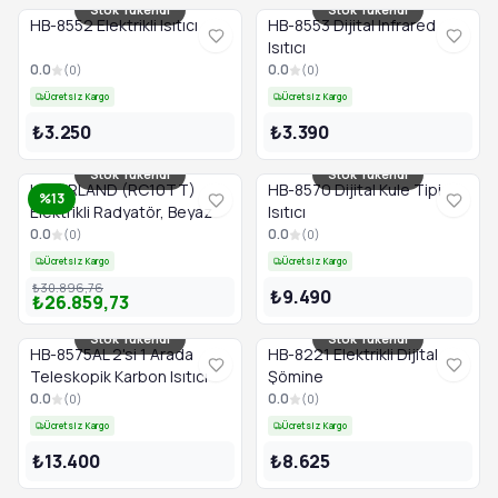
Stok Tükendi
Stok Tükendi
HB-8552 Elektrikli Isıtıcı
HB-8553 Dijital Infrared
Isıtıcı
0.0
0.0
(
0
)
(
0
)
Ücretsiz Kargo
Ücretsiz Kargo
₺3.250
₺3.390
Stok Tükendi
Stok Tükendi
HAVERLAND (RC10TT)
HB-8570 Dijital Kule Tipi
%13
Elektrikli Radyatör, Beyaz
Isıtıcı
0.0
0.0
(
0
)
(
0
)
Ücretsiz Kargo
Ücretsiz Kargo
₺30.896,76
₺9.490
₺26.859,73
Stok Tükendi
Stok Tükendi
HB-8575AL 2'si 1 Arada
HB-8221 Elektrikli Dijital
Teleskopik Karbon Isıtıcı
Şömine
0.0
0.0
(
0
)
(
0
)
Ücretsiz Kargo
Ücretsiz Kargo
₺13.400
₺8.625