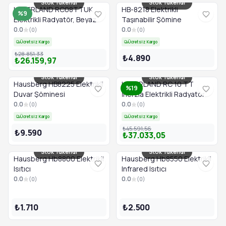
Stok Tükendi
Stok Tükendi
HAVERLAND RC08TTUK
HB-8218 Elektrikli
%9
Elektrikli Radyatör, Beyaz
Taşınabilir Şömine
0.0
0.0
(
0
)
(
0
)
Ücretsiz Kargo
Ücretsiz Kargo
₺28.851,33
₺4.890
₺26.159,97
Stok Tükendi
Stok Tükendi
Hausberg HB8225 Elektrikli
HAVERLAND RC 10 TT
%19
Duvar Şöminesi
İnerzia Elektrikli Radyatör
0.0
0.0
(
0
)
(
0
)
Ücretsiz Kargo
Ücretsiz Kargo
₺45.591,56
₺9.590
₺37.033,05
Stok Tükendi
Stok Tükendi
Hausberg Hb8800 Elektrikli
Hausberg Hb8550 Elektrikli
Isıtıcı
Infrared Isıtıcı
0.0
0.0
(
0
)
(
0
)
₺1.710
₺2.500