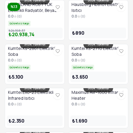
Stok Tükendi
Stok Tükendi
HAVERLAND RC6TTUK
Hausberg Hb8101 Elektrikli
%13
Elektrikli Radyatör, Beyaz
Isıtıcı
0.0
0.0
(
0
)
(
0
)
Ücretsiz Kargo
₺24.168,37
₺890
₺20.938,74
Stok Tükendi
Stok Tükendi
Kumtel Ks-2861 Elektrikli
Kumtel Ks-2710 Elektrikli
Soba
Soba
0.0
0.0
(
0
)
(
0
)
Ücretsiz Kargo
Ücretsiz Kargo
₺5.100
₺3.650
Stok Tükendi
Stok Tükendi
Kumtel Exo-23 Elektrikli
Maximus Avr-1600 İnfrared
İnfrared Isıtıcı
Heater
0.0
0.0
(
0
)
(
0
)
₺2.350
₺1.690
Stok Tükendi
Stok Tükendi