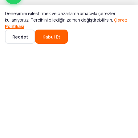
Deneyimini iyileştirmek ve pazarlama amacıyla çerezler
kullanıyoruz. Tercihini dilediğin zaman değiştirebilirsin.
Çerez
Politikası
Reddet
Kabul Et
Ana Sayfa
Kategoriler
Sepet
Favoriler
Hesabım
POPÜLER KATEGORILER
Mikser ve Blender
Bluetooth Hoparlör
Akıllı Saat
Elektrikli Süpürge
Notebook
Saç Tıraş Makinesi