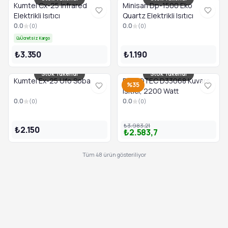
Kumtel Cx-25 İnfrared
Minisan Dp-1500 Eko
Elektrikli Isıtıcı
Quartz Elektrikli Isıtıcı
0.0
0.0
(
0
)
(
0
)
Ücretsiz Kargo
₺3.350
₺1.190
Stok Tükendi
Stok Tükendi
Kumtel Ex-25 Ufo Soba
DOMOTEC D33068 Kuvars
%35
Isıtıcı, 2200 Watt
0.0
0.0
(
0
)
(
0
)
₺3.983,21
₺2.150
₺2.583,7
Tüm
48
ürün gösteriliyor