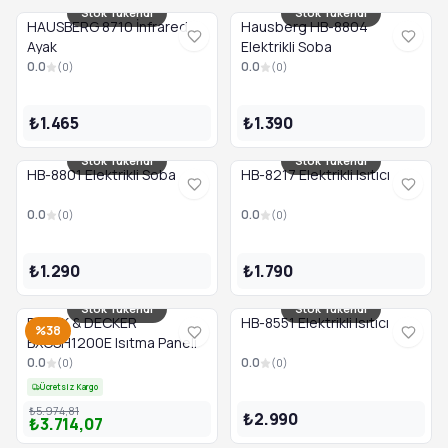
Stok Tükendi
Stok Tükendi
HAUSBERG 8710 İnfrared
Hausberg HB-8804
Ayak
Elektrikli Soba
0.0
0.0
(
0
)
(
0
)
₺1.465
₺1.390
Stok Tükendi
Stok Tükendi
HB-8801 Elektrikli Soba
HB-8217 Elektrikli Isıtıcı
0.0
0.0
(
0
)
(
0
)
₺1.290
₺1.790
Stok Tükendi
Stok Tükendi
BLACK & DECKER
HB-8551 Elektrikli Isıtıcı
%38
BXCSH1200E Isıtma Paneli
0.0
0.0
(
0
)
(
0
)
Ücretsiz Kargo
₺5.974,81
₺2.990
₺3.714,07