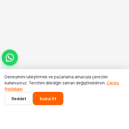
Deneyimini iyileştirmek ve pazarlama amacıyla çerezler
Toplam
kullanıyoruz. Tercihini dilediğin zaman değiştirebilirsin.
Çerez
Stok Yok
₺0,00
Politikası
Reddet
Kabul Et
Ana Sayfa
Kategoriler
Sepet
Favoriler
Hesabım