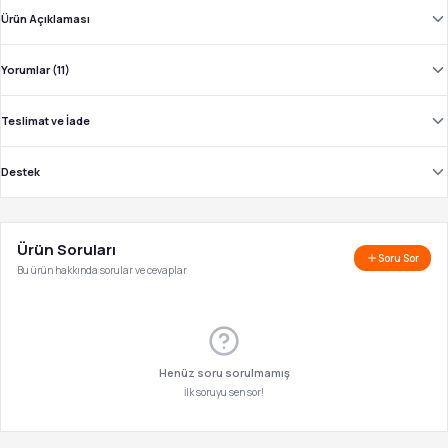
Ürün Açıklaması
Yorumlar (11)
Teslimat ve İade
Destek
Ürün Soruları
Soru Sor
Bu ürün hakkında sorular ve cevaplar
Henüz soru sorulmamış
İlk soruyu sen sor!