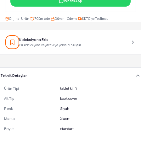
WhatsApp
·
·
·
Orijinal Ürün
7 Gün İade
Güvenli Ödeme
KKTC'ye Teslimat
Koleksiyona Ekle
Bir koleksiyona kaydet veya yenisini oluştur
Teknik Detaylar
Ürün Tipi
tablet kilifi
Alt Tip
book cover
Renk
Siyah
Marka
Xiaomi
Boyut
standart