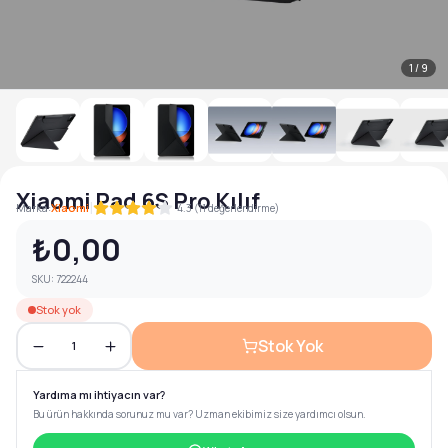
1
/
9
Xiaomi Pad 6S Pro Kılıf
|
Marka:
Xiaomi
4.3 (11 değerlendirme)
₺0,00
SKU:
722244
Stok yok
Stok Yok
1
Yardıma mı ihtiyacın var?
Bu ürün hakkında sorunuz mu var? Uzman ekibimiz size yardımcı olsun.