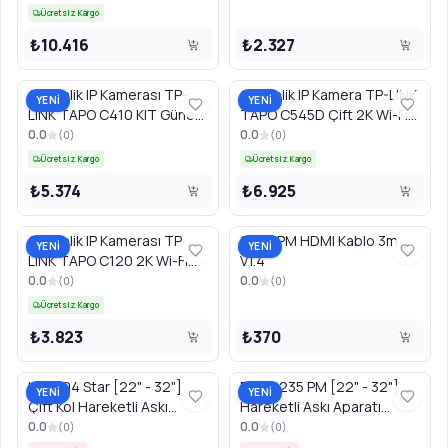
Ücretsiz Kargo
₺10.416
₺2.327
Güvenlik IP Kamerası TP-
Güvenlik IP Kamera TP-LINK
YENİ
YENİ
LINK TAPO C410 KIT Güneş
TAPO C545D Çift 2K Wi-Fi
Enerjili 2K Wi-Fi Beyaz
Beyaz
0.0
0.0
(
0
)
(
0
)
Ücretsiz Kargo
Ücretsiz Kargo
₺5.374
₺6.925
Güvenlik IP Kamerası TP-
9554 PM HDMI Kablo 3m
YENİ
YENİ
LINK TAPO C120 2K Wi-Fi
V1.4
Beyaz
0.0
0.0
(
0
)
(
0
)
Ücretsiz Kargo
₺3.823
₺370
LED404 Star [22" - 32"]
PWR2235 PM [22" - 32"]
YENİ
YENİ
Çift Kol Hareketli Askı
Hareketli Askı Aparatı
Aparatı
CODE:15086
0.0
0.0
(
0
)
(
0
)