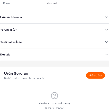
Boyut
standart
Ürün Açıklaması
Yorumlar (0)
Teslimat ve İade
Destek
Ürün Soruları
Soru Sor
Bu ürün hakkında sorular ve cevaplar
Henüz soru sorulmamış
İlk soruyu sen sor!