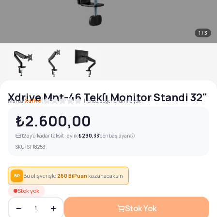
1
/
3
Xdrive Mnt-46 Tekli̇ Monitor Standi 32"
|
Marka:
Xdrive
Henüz değerlendirme yok
₺2.600,00
12
ay'a kadar taksit · aylık
₺290,33
'den başlayan
SKU:
ST18253
Bu alışverişle
260
BiPuan
kazanacaksın
BP
Stok yok
Stok Yok
1