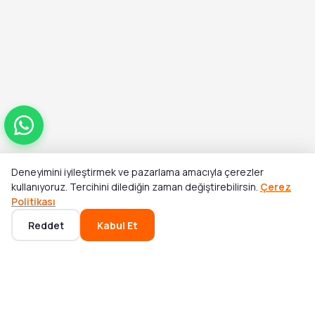
Deneyimini iyileştirmek ve pazarlama amacıyla çerezler
Toplam
kullanıyoruz. Tercihini dilediğin zaman değiştirebilirsin.
Çerez
Stok Yok
₺2.600,00
Politikası
Reddet
Kabul Et
Ana Sayfa
Kategoriler
Sepet
Favoriler
Hesabım