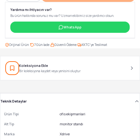
Yardıma mı ihtiyacın var?
Bu ürün hakkında sorunuz mu var? Uzman ekibimiz size yardımcı olsun.
WhatsApp
·
·
·
Orijinal Ürün
7 Gün İade
Güvenli Ödeme
KKTC'ye Teslimat
Koleksiyona Ekle
Bir koleksiyona kaydet veya yenisini oluştur
Teknik Detaylar
Ürün Tipi
ofis ekipmanlari
Alt Tip
monitor standı
Marka
Xdrive