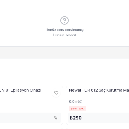
Henüz soru sorulmamış
İlk soruyu sen sor!
4181 Epilasyon Cihazı
Newal HDR 612 Saç Kurutma Ma
0.0
(
0
)
Son 1 adet!
₺290