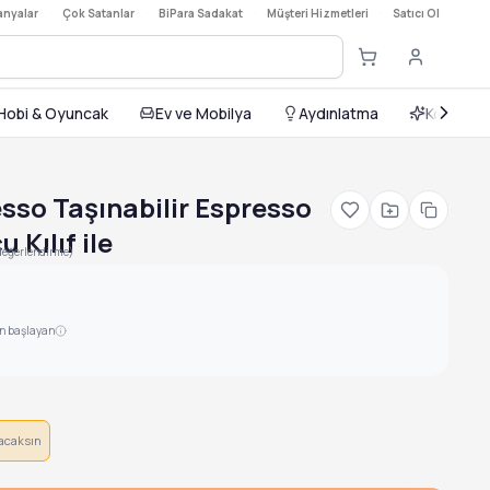
nyalar
·
Çok Satanlar
·
BiPara Sadakat
·
Müşteri Hizmetleri
·
Satıcı Ol
Hobi & Oyuncak
Ev ve Mobilya
Aydınlatma
Kozmetik
so Taşınabilir Espresso
 Kılıf ile
değerlendirme)
en başlayan
acaksın