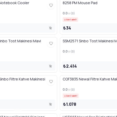
Notebook Cooler
8258 PM Mouse Pad
0.0
(
0
)
Son 1 adet!
₺34
inbo Tost Makinesi Mavi
SSM2571 Sinbo Tost Makinesi
0.0
(
0
)
₺2.414
nbo Filtre Kahve Makinesi
COF3835 Newal Filtre Kahve Ma
0.0
(
0
)
Son 3 adet!
₺1.078