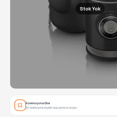
Stok Yok
Koleksiyona Ekle
Bir koleksiyona kaydet veya yenisini oluştur