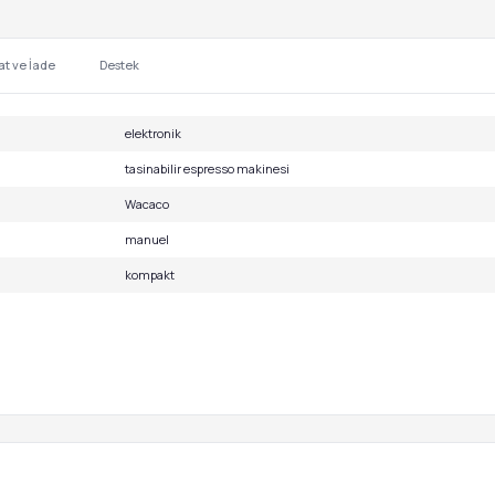
at ve İade
Destek
elektronik
tasinabilir espresso makinesi
Wacaco
manuel
kompakt