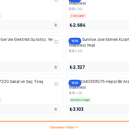
Makinesi
0.0
(
0
)
Son 2 adet!
₺2.684
e Vie Elektrikli Su Isıtıcı, Yeşil
UFESA Sunrise Joie Ekmek Kıza
YENİ
Makinesi Yeşil
0.0
(
0
)
₺2.327
220 Sakal ve Saç Tıraş
PHILIPS MG3935/15 Hepsi Bir Ar
YENİ
Makinesi
0.0
(
0
)
Ücretsiz Kargo
₺3.103
Devamını Yükle