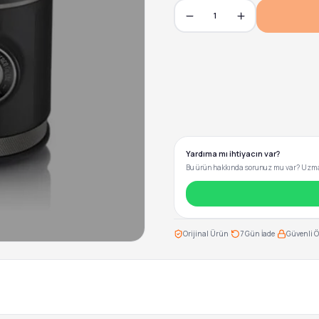
1
Yardıma mı ihtiyacın var?
Bu ürün hakkında sorunuz mu var? Uzman
·
·
Orijinal Ürün
7 Gün İade
Güvenli 