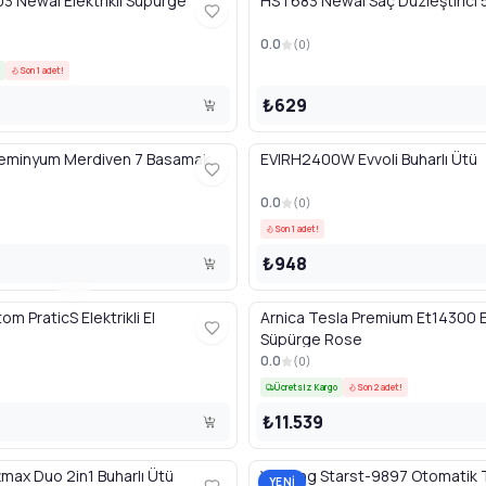
 Newal Elektrikli Süpürge
HST683 Newal Saç Düzleştirici
0.0
(
0
)
Son 1 adet!
₺629
eminyum Merdiven 7 Basamak
EVIRH2400W Evvoli Buharlı Ütü
0.0
(
0
)
Son 1 adet!
₺948
m PraticS Elektrikli El
Arnica Tesla Premium Et14300 El
Süpürge Rose
0.0
(
0
)
Ücretsiz Kargo
Son 2 adet!
₺11.539
tmax Duo 2in1 Buharlı Ütü
Winning Starst-9897 Otomatik 
YENİ