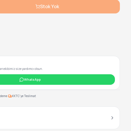
Stok Yok
 ekibimiz size yardımcı olsun.
WhatsApp
·
Ödeme
KKTC'ye Teslimat