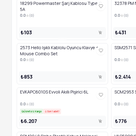
18299 Powermaster Şarj Kablosu Type C
32378 PM 
5A
0.0
0.0
(
0
)
(
0
)
₺103
₺431
2573 Hello Işıklı Kablolu Oyuncu Klavye +
SSM2571 S
Mouse Combo Set
0.0
0.0
(
0
)
(
0
)
₺853
₺2.414
EVKAPC6010S Evvoli Akıllı Pişirici 6L
SCM2953 Si
0.0
0.0
(
0
)
(
0
)
Ücretsiz Kargo
Son 1 adet!
₺6.207
₺776