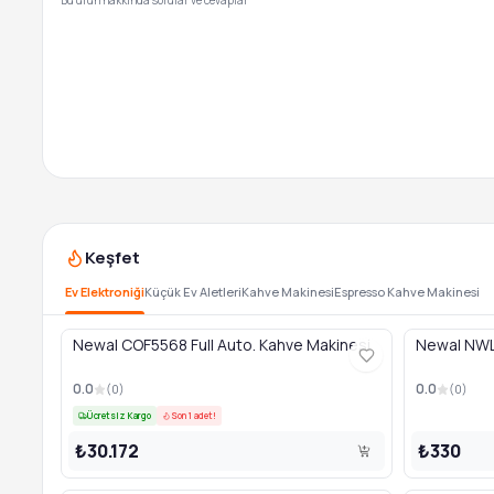
Bu ürün hakkında sorular ve cevaplar
Keşfet
Ev Elektroniği
Küçük Ev Aletleri
Kahve Makinesi
Espresso Kahve Makinesi
Newal COF5568 Full Auto. Kahve Makinesi
Newal NWL 
0.0
0.0
(
0
)
(
0
)
Ücretsiz Kargo
Son 1 adet!
₺30.172
₺330