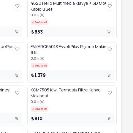
4620 Hello Multimedia Klavye + 3D Mouse
Kablolu Set
0.0
(
0
)
Son 2 adet!
₺853
 Mor/Pembe
EVKARC6501S Evvoli Pilav Pişirme Makinesi
6.5L
0.0
(
0
)
Son 2 adet!
₺1.379
kinesi
KCM7505 Kiwi Termoslu Filtre Kahve
Makinesi
0.0
(
0
)
Son 2 adet!
₺810