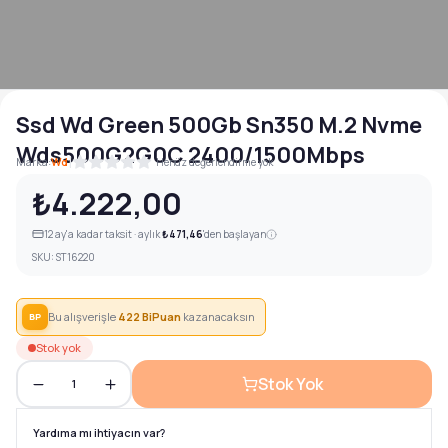
Ssd Wd Green 500Gb Sn350 M.2 Nvme
Wds500G2G0C 2400/1500Mbps
|
Marka:
Wd
Henüz değerlendirme yok
₺4.222,00
12
ay'a kadar taksit · aylık
₺471,46
'den başlayan
SKU:
ST16220
Bu alışverişle
422
BiPuan
kazanacaksın
BP
Stok yok
Stok Yok
1
Yardıma mı ihtiyacın var?