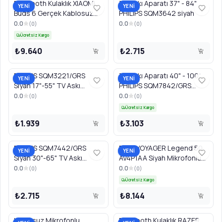
Bluetooth Kulaklık XIAOMI
TV Askı Aparatı 37" - 84"
YENİ
YENİ
Buds 6 Gerçek Kablosuz
PHILIPS SQM3642 siyah
BHR09GTGL Nebula Mor
0.0
0.0
(
0
)
(
0
)
Ücretsiz Kargo
₺9.640
₺2.715
PHILIPS SQM3221/GRS
TV Askı Aparatı 40" - 100"
YENİ
YENİ
Siyah 17"-55" TV Askı
PHILIPS SQM7842/GRS
Aparatı
Siyah
0.0
0.0
(
0
)
(
0
)
Ücretsiz Kargo
₺1.939
₺3.103
PHILIPS SQM7442/GRS
POLY VOYAGER Legend 50
YENİ
YENİ
Siyah 30"-65" TV Askı
AV4P1AA Siyah Mikrofonlu
Aparatı
PC Handsfree Kulaklık
0.0
0.0
(
0
)
(
0
)
Ücretsiz Kargo
₺2.715
₺8.144
Kablosuz Mikrofonlu
Bluetooth Kulaklık RAZER