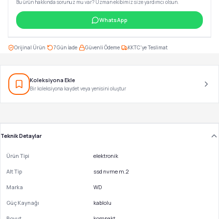
Bu ürün hakkında sorunuz mu var? Uzman ekibimiz size yardımcı olsun.
WhatsApp
·
·
·
Orijinal Ürün
7 Gün İade
Güvenli Ödeme
KKTC'ye Teslimat
Koleksiyona Ekle
Bir koleksiyona kaydet veya yenisini oluştur
Teknik Detaylar
Ürün Tipi
elektronik
Alt Tip
ssd nvme m.2
Marka
WD
Güç Kaynağı
kablolu
Boyut
kompakt