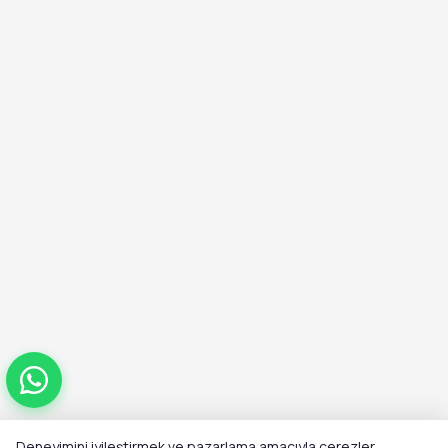
Deneyimini iyileştirmek ve pazarlama amacıyla çerezler