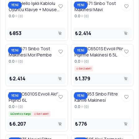
2573 Hello Işıklı Kablolu
SSM2571 Sinbo Tost
YENİ
YENİ
Oyuncu Klavye + Mouse
Makinesi Mavi
Combo Set
0.0
0.0
(
0
)
(
0
)
₺853
₺2.414
SSM2571 Sinbo Tost
EVKARC6501S Evvoli Pilav
YENİ
YENİ
Makinesi Mor/Pembe
Pişirme Makinesi 6.5L
0.0
0.0
(
0
)
(
0
)
Son 2 adet!
₺2.414
₺1.379
EVKAPC6010S Evvoli Akıllı
SCM2953 Sinbo Filtre
YENİ
YENİ
Pişirici 6L
Kahve Makinesi
0.0
0.0
(
0
)
(
0
)
Ücretsiz Kargo
Son 1 adet!
₺6.207
₺776