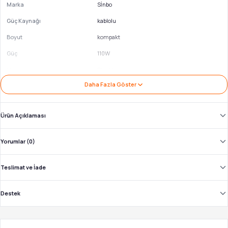
Marka
Sİnbo
Güç Kaynağı
kablolu
Boyut
kompakt
Güç
110W
Malzeme
Plastik
Daha Fazla Göster
Ürün Açıklaması
Yorumlar (0)
Teslimat ve İade
Destek