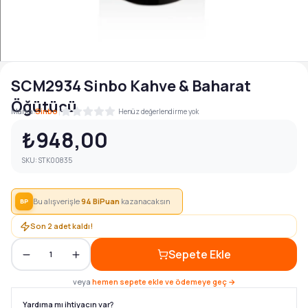
SCM2934 Sinbo Kahve & Baharat
Öğütücü
|
Marka:
Sinbo
Henüz değerlendirme yok
₺948,00
SKU:
STK00835
Bu alışverişle
94
BiPuan
kazanacaksın
BP
Son
2
adet kaldı!
Sepete Ekle
1
veya
hemen sepete ekle ve ödemeye geç →
Yardıma mı ihtiyacın var?