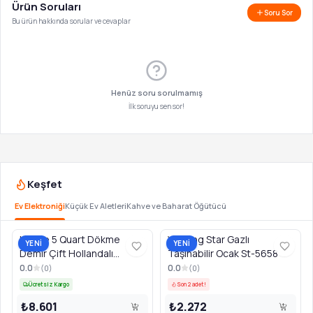
Ürün Soruları
Soru Sor
Bu ürün hakkında sorular ve cevaplar
Henüz soru sorulmamış
İlk soruyu sen sor!
Keşfet
Ev Elektroniği
Küçük Ev Aletleri
Kahve ve Baharat Öğütücü
Lodge 5 Quart Dökme
Winning Star Gazlı
YENİ
YENİ
Demir Çift Hollandalı
Taşınabilir Ocak St-5658
Tencere - Siyah
0.0
0.0
(
0
)
(
0
)
Ücretsiz Kargo
Son 2 adet!
₺8.601
₺2.272