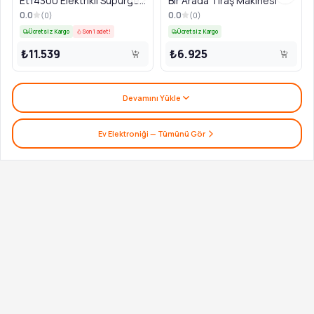
Et14300 Elektrikli Süpürge
Bir Arada Tıraş Makinesi
Rose
0.0
0.0
(
0
)
(
0
)
Ücretsiz Kargo
Son 1 adet!
Ücretsiz Kargo
₺11.539
₺6.925
Devamını Yükle
Ev Elektroniği
— Tümünü Gör