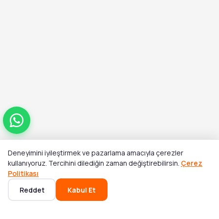
Deneyimini iyileştirmek ve pazarlama amacıyla çerezler
Toplam
kullanıyoruz. Tercihini dilediğin zaman değiştirebilirsin.
Çerez
Sepete Ekle
₺948,00
Politikası
Reddet
Kabul Et
Ana Sayfa
Kategoriler
Sepet
Favoriler
Hesabım