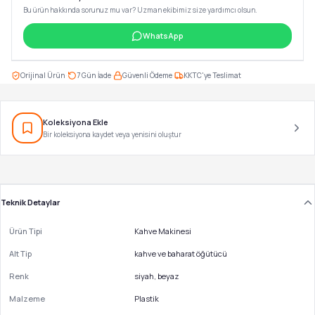
Bu ürün hakkında sorunuz mu var? Uzman ekibimiz size yardımcı olsun.
WhatsApp
·
·
·
Orijinal Ürün
7 Gün İade
Güvenli Ödeme
KKTC'ye Teslimat
Koleksiyona Ekle
Bir koleksiyona kaydet veya yenisini oluştur
Teknik Detaylar
Ürün Tipi
Kahve Makinesi
Alt Tip
kahve ve baharat öğütücü
Renk
siyah, beyaz
Malzeme
Plastik