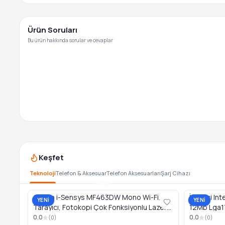
Ürün Soruları
Bu ürün hakkında sorular ve cevaplar
Keşfet
Teknoloji
Telefon & Aksesuar
Telefon Aksesuarları
Şarj Cihazı
Canon i-Sensys MF463DW Mono Wi-Fi,
İşlemci Int
YENİ
YENİ
Tarayıcı, Fotokopi Çok Fonksiyonlu Lazer
12Mb Lga1
Yazıcı
0.0
0.0
(
0
)
(
0
)