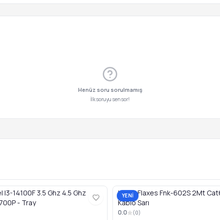
Henüz soru sorulmamış
İlk soruyu sen sor!
el I3-14100F 3.5 Ghz 4.5 Ghz
Kablo Flaxes Fnk-602S 2Mt Cat
YENİ
700P - Tray
Kablo Sarı
0.0
(
0
)