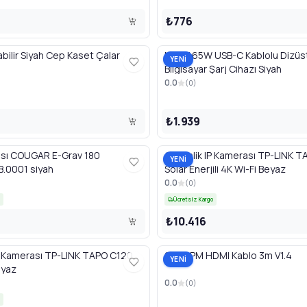
₺776
abilir Siyah Cep Kaset Çalar
NILOX 65W USB-C Kablolu Dizüs
YENİ
Bilgisayar Şarj Cihazı Siyah
0.0
(
0
)
₺1.939
sı COUGAR E-Grav 180
Güvenlik IP Kamerası TP-LINK 
YENİ
0001 siyah
Solar Enerjili 4K Wi-Fi Beyaz
0.0
(
0
)
Ücretsiz Kargo
₺10.416
P Kamerası TP-LINK TAPO C120
9554 PM HDMI Kablo 3m V1.4
YENİ
eyaz
0.0
(
0
)