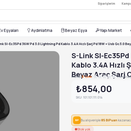
j Pd 18W + USB QC3.0 Beyaz Araç Şarj Cihazı
Siparişlerim
·
Kampa
TL
0,00TL
st Charger — 764,00TL
Ev Eşyaları
Aydınlatma
Beyaz Eşya
Yapı Market
,00TL
ink Sl-Ec35Pd 36W Pd 3.0 Lightning Pd Kablo 3.4A Hızlı Şarj Pd 18W + Usb Qc3.0 Bey
S-Link Sl-Ec35Pd
Kablo 3.4A Hızlı 
Beyaz Araç Şarj 
|
Marka:
S-Link
Henüz değ
₺854,00
SKU:
101.101.111.014
Bu alışverişle
85
BiPuan
kazanac
BP
Stok yok