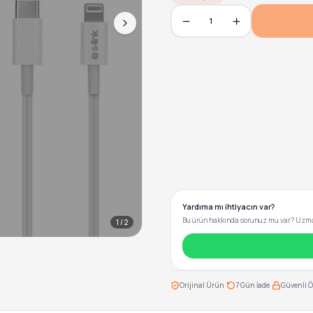
1
Yardıma mı ihtiyacın var?
Bu ürün hakkında sorunuz mu var? Uzman
1
/
2
·
·
Orijinal Ürün
7 Gün İade
Güvenli 