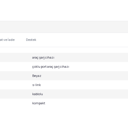
at ve İade
Destek
araç şarj cihazı
çoklu port araç şarj cihazı
Beyaz
s-link
kablolu
kompakt