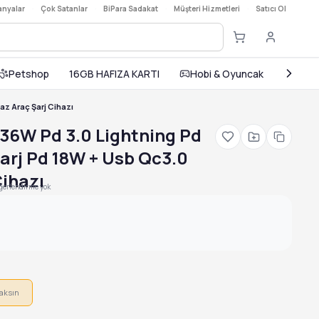
nyalar
·
Çok Satanlar
·
BiPara Sadakat
·
Müşteri Hizmetleri
·
Satıcı Ol
Petshop
16GB HAFIZA KARTI
Hobi & Oyuncak
Ev ve
az Araç Şarj Cihazı
 36W Pd 3.0 Lightning Pd
Şarj Pd 18W + Usb Qc3.0
Cihazı
erlendirme yok
aksın