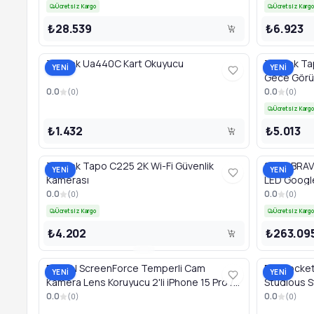
Ücretsiz Kargo
Ücretsiz Kargo
₺28.539
₺6.923
Tp-Link Ua440C Kart Okuyucu
Tp-Link T
YENİ
YENİ
Gece Görüş
0.0
0.0
(
0
)
(
0
)
Ücretsiz Kargo
₺1.432
₺5.013
Tp-Link Tapo C225 2K Wi-Fi Güvenlik
SONY BRAV
YENİ
YENİ
Kamerası
LED Google
0.0
0.0
(
0
)
(
0
)
Ücretsiz Kargo
Ücretsiz Kargo
₺4.202
₺263.09
BELKIN ScreenForce Temperli Cam
Popsocket
YENİ
YENİ
Kamera Lens Koruyucu 2'li iPhone 15 Pro /
Studious S
iPhone 15 Pro Max, Siyah
0.0
0.0
(
0
)
(
0
)