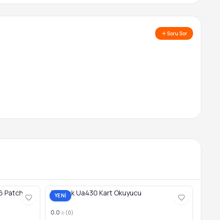
Soru Sor
6 Patch
Tp-Link Ua430 Kart Okuyucu
YENİ
0.0
(
0
)