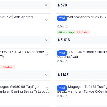
₺370
25"-32"] Askı Aparatı
MAX2 Wellbox Android Box (2GB
YENİ
0.0
(
0
)
Ücretsiz Kargo
Son 1 adet!
₺3.616
Evvoli 50" QLED 4K Android
CamBox ST-100 Yüksek Kaliteli
YENİ
 TV
Uzatma Ayağı
0.0
(
0
)
Son 1 adet!
₺1.143
gegee Gk980 98 Tuş Rgb
Klavye Magegee Ts91 61 Tuş Rg
YENİ
embran Gaming Beyaz Tr Layout
Beyaz Membran Türkçe Q Gami
0.0
(
0
)