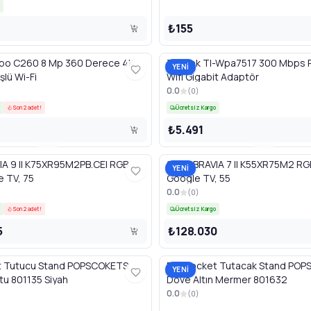
₺155
apo C260 8 Mp 360 Derece 4K
Tp-Link Tl-Wpa7517 300 Mbps 
YENİ
lü Wi-Fi
Wifi Gigabit Adaptör
0.0
(
0
)
Son 2 adet!
Ücretsiz Kargo
₺5.491
IA 9 II K75XR95M2PB.CEI RGB
SONY BRAVIA 7 II K55XR75M2 RG
YENİ
 TV, 75
Google TV, 55
0.0
(
0
)
Son 2 adet!
Ücretsiz Kargo
5
₺128.030
 Tutucu Stand POPSCOKETS
Popsocket Tutacak Stand PO
YENİ
tu 801135 Siyah
Dove Altın Mermer 801632
0.0
(
0
)