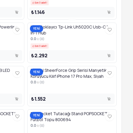
Son 3 adet!
₺1.146
Powerline
Usb Çoklayıcı Tp-Link Uh5020C Usb-C 5-
YENİ
In-1 Hub
0.0
(
0
)
Son 3 adet!
₺2.292
B LED
BELKIN SheerForce Grip Serisi Manyetik
YENİ
Koruyucu Kılıf iPhone 17 Pro Max, Siyah
0.0
(
0
)
₺1.552
PSOCKETS
PopSocket Tutacağı Stand POPSOCKETS
YENİ
Futbol Topu 800694
0.0
(
0
)