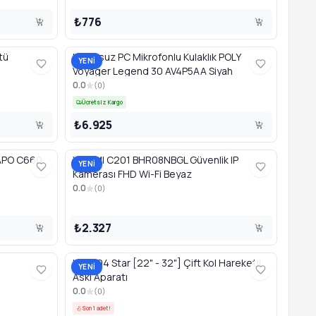
₺776
tü
Kablosuz PC Mikrofonlu Kulaklık POLY
YENİ
Voyager Legend 30 AV4P5AA Siyah
0.0
(
0
)
Ücretsiz Kargo
₺6.925
TAPO C660
XIAOMI C201 BHR08NBGL Güvenlik IP
YENİ
Kamerası FHD Wi-Fi Beyaz
0.0
(
0
)
₺2.327
LED404 Star [22" - 32"] Çift Kol Hareketli
YENİ
Askı Aparatı
0.0
(
0
)
Son 1 adet!