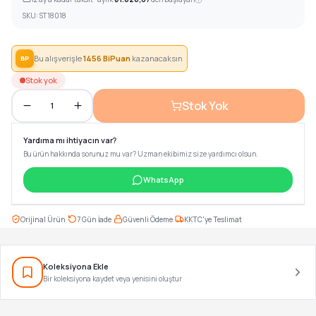
SKU:
ST18018
Bu alışverişle
1456
BiPuan
kazanacaksın
BP
Stok yok
Stok Yok
1
Yardıma mı ihtiyacın var?
Bu ürün hakkında sorunuz mu var? Uzman ekibimiz size yardımcı olsun.
WhatsApp
·
·
·
Orijinal Ürün
7 Gün İade
Güvenli Ödeme
KKTC'ye Teslimat
Koleksiyona Ekle
Bir koleksiyona kaydet veya yenisini oluştur