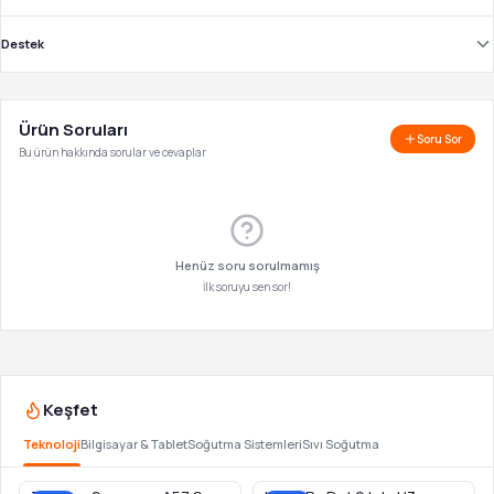
Destek
Ürün Soruları
Soru Sor
Bu ürün hakkında sorular ve cevaplar
Henüz soru sorulmamış
İlk soruyu sen sor!
Keşfet
Teknoloji
Bilgisayar & Tablet
Soğutma Sistemleri
Sıvı Soğutma