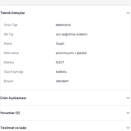
Teknik Detaylar
Ürün Tipi
elektronik
Alt Tip
sıvı soğutma sistemi
Renk
Siyah
Malzeme
alüminyum + plastik
Marka
NZXT
Güç Kaynağı
kablolu
Boyut
standart
Ürün Açıklaması
Yorumlar (0)
Teslimat ve İade