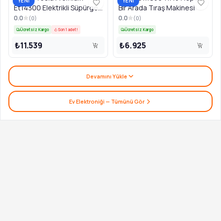
YENİ
YENİ
Et14300 Elektrikli Süpürge
Bir Arada Tıraş Makinesi
Rose
0.0
0.0
(
0
)
(
0
)
Ücretsiz Kargo
Son 1 adet!
Ücretsiz Kargo
₺11.539
₺6.925
Devamını Yükle
Ev Elektroniği
— Tümünü Gör