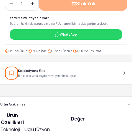
Stok Yok
1
Yardıma mı ihtiyacın var?
Bu ürün hakkında sorunuz mu var? Uzman ekibimiz size yardımcı olsun.
WhatsApp
·
·
·
Orijinal Ürün
7 Gün İade
Güvenli Ödeme
KKTC'ye Teslimat
Koleksiyona Ekle
Bir koleksiyona kaydet veya yenisini oluştur
Ürün Açıklaması
Ürün
Değer
Özellikleri
Teknoloji
Üçlü füzyon