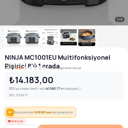
1
/
5
NINJA MC1001EU Multifonksiyonel
Pişirici 8'ü 1 arada
|
Marka:
Ninja
Henüz değerlendirme yok
₺14.183,00
12
ay'a kadar taksit · aylık
₺1.583,77
'den başlayan
SKU:
IT69677
Bu alışverişle
1418
BiPuan
kazanacaksın
BP
Stok yok