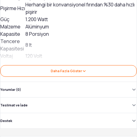
Herhangi bir konvansiyonel fırından %30 daha hızlı
Pişirme Hızı
pişirir
Güç
1.200 Watt
Malzeme
Alüminyum
Kapasite
8 Porsiyon
Tencere
8 lt
Kapasitesi
Voltaj
120 Volt
Sıcaklık
Düşük veya Yüksek
Ayarları
Daha Fazla Göster
8 (Yavaş Pişirme (12 saate kadar), Sear/Sauté,
Buharda Pişirme, Braise (12 saate kadar),
Programlar
Yorumlar (0)
Kaynatma, Fırında Pişirme, Mayalama & Sıcak
Tutma)
Teslimat ve İade
Fırın veya
Tencere
Evet, 240°C'ye kadar
Destek
Kullanımı
Kontrol
Kullanımı kolay ve dokunmatik kontrol
Sistemi