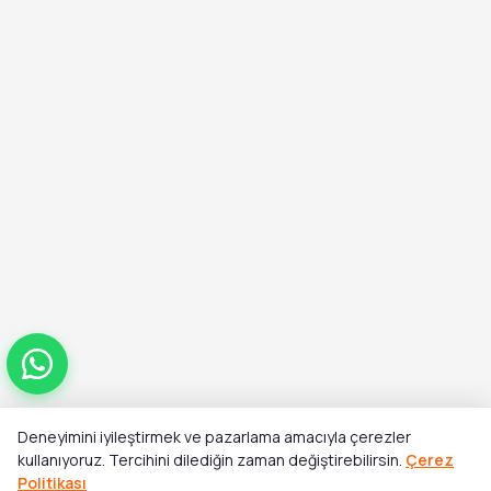
Deneyimini iyileştirmek ve pazarlama amacıyla çerezler
Toplam
kullanıyoruz. Tercihini dilediğin zaman değiştirebilirsin.
Çerez
Stok Yok
₺14.183,00
Politikası