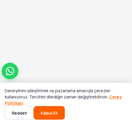
Deneyimini iyileştirmek ve pazarlama amacıyla çerezler
Toplam
kullanıyoruz. Tercihini dilediğin zaman değiştirebilirsin.
Çerez
Sepete Ekle
₺37.617,00
Politikası
Reddet
Kabul Et
Ana Sayfa
Kategoriler
Sepet
Favoriler
Hesabım