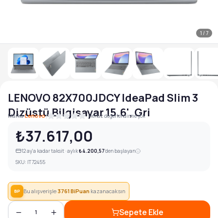
1
/
7
LENOVO 82X700JDCY IdeaPad Slim 3
Dizüstü Bilgisayar 15.6', Gri
|
Marka:
Lenovo
Henüz değerlendirme yok
₺37.617,00
12
ay'a kadar taksit · aylık
₺4.200,57
'den başlayan
SKU:
IT72455
Bu alışverişle
3761
BiPuan
kazanacaksın
BP
Sepete Ekle
1