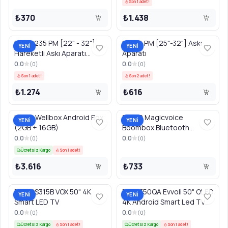
Son 1 adet!
₺370
₺1.438
PWR2235 PM [22" - 32"]
15056 PM [25"-32"] Askı
YENİ
YENİ
Hareketli Askı Aparatı
Aparatı
CODE:15086
0.0
0.0
(
0
)
(
0
)
Son 1 adet!
Son 2 adet!
₺1.274
₺616
MAX2 Wellbox Android Box
19972 Magicvoice
YENİ
YENİ
(2GB + 16GB)
Boombox Bluetooth
Hoparlör
0.0
0.0
(
0
)
(
0
)
Ücretsiz Kargo
Son 1 adet!
₺3.616
₺733
50WOS315B VOX 50" 4K
50EV350QA Evvoli 50" QLED
YENİ
YENİ
Smart LED TV
4K Android Smart Led TV
0.0
0.0
(
0
)
(
0
)
Ücretsiz Kargo
Son 1 adet!
Ücretsiz Kargo
Son 1 adet!