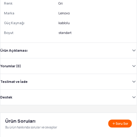
Renk
Gri
Marka
Lenovo
Güç Kaynağı
kablolu
Boyut
standart
Ürün Açıklaması
Yorumlar (0)
Teslimat ve İade
Destek
Ürün Soruları
Soru Sor
Bu ürün hakkında sorular ve cevaplar