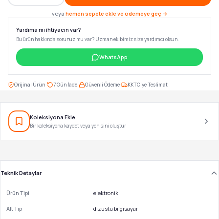
veya
hemen sepete ekle ve ödemeye geç →
Yardıma mı ihtiyacın var?
Bu ürün hakkında sorunuz mu var? Uzman ekibimiz size yardımcı olsun.
WhatsApp
·
·
·
Orijinal Ürün
7 Gün İade
Güvenli Ödeme
KKTC'ye Teslimat
Koleksiyona Ekle
Bir koleksiyona kaydet veya yenisini oluştur
Teknik Detaylar
Ürün Tipi
elektronik
Alt Tip
dizustu bilgisayar