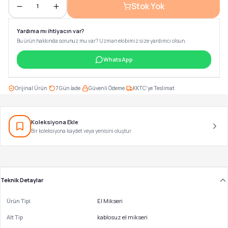
Stok Yok
1
Yardıma mı ihtiyacın var?
Bu ürün hakkında sorunuz mu var? Uzman ekibimiz size yardımcı olsun.
WhatsApp
·
·
·
Orijinal Ürün
7 Gün İade
Güvenli Ödeme
KKTC'ye Teslimat
Koleksiyona Ekle
Bir koleksiyona kaydet veya yenisini oluştur
Teknik Detaylar
Ürün Tipi
El Mikseri
Alt Tip
kablosuz el mikseri