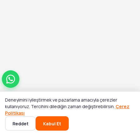
Deneyimini iyileştirmek ve pazarlama amacıyla çerezler
Toplam
kullanıyoruz. Tercihini dilediğin zaman değiştirebilirsin.
Çerez
Stok Yok
₺12.392,00
Politikası
Reddet
Kabul Et
Ana Sayfa
Kategoriler
Sepet
Favoriler
Hesabım