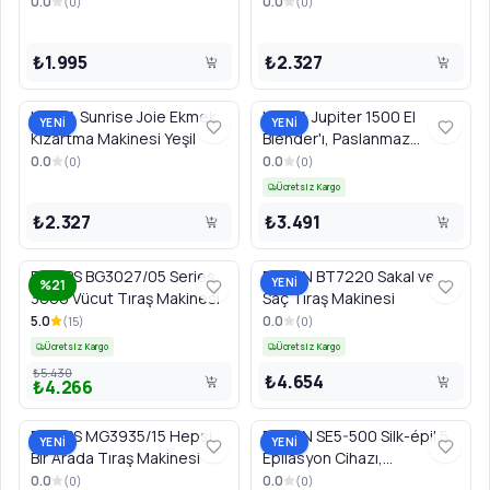
0.0
0.0
(
0
)
(
0
)
₺1.995
₺2.327
UFESA Sunrise Joie Ekmek
UFESA Jupiter 1500 El
YENİ
YENİ
Kızartma Makinesi Yeşil
Blender'ı, Paslanmaz
Çelik/Siyah
0.0
0.0
(
0
)
(
0
)
Ücretsiz Kargo
₺2.327
₺3.491
PHILIPS BG3027/05 Series
BRAUN BT7220 Sakal ve
YENİ
%21
3000 Vücut Tıraş Makinesi
Saç Tıraş Makinesi
5.0
0.0
(
15
)
(
0
)
Ücretsiz Kargo
Ücretsiz Kargo
₺5.430
₺4.654
₺4.266
PHILIPS MG3935/15 Hepsi
BRAUN SE5-500 Silk-épil 5
YENİ
YENİ
Bir Arada Tıraş Makinesi
Epilasyon Cihazı,
Beyaz/Pembe
0.0
0.0
(
0
)
(
0
)