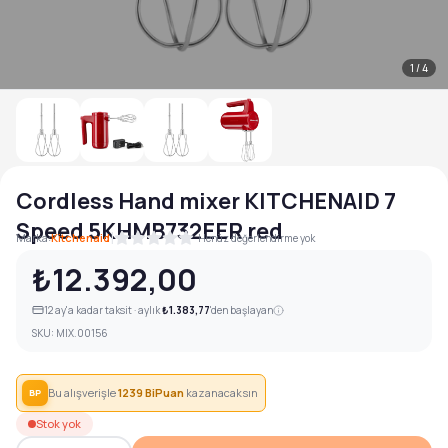
1
/
4
Cordless Hand mixer KITCHENAID 7
Speed 5KHMB732EER red
|
Marka:
Kitchenaid
Henüz değerlendirme yok
₺12.392,00
12
ay'a kadar taksit · aylık
₺1.383,77
'den başlayan
SKU:
MIX.00156
Bu alışverişle
1239
BiPuan
kazanacaksın
BP
Stok yok