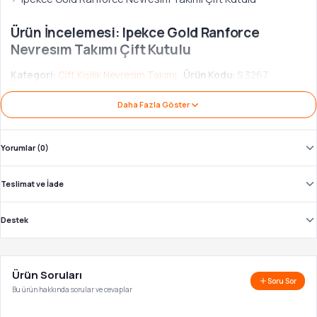
Ürün İncelemesi: Ipekce Gold Ranforce
Nevresım Takımı Çift Kutulu
Kategori:
Çift Kişilik Nevresim Takımı
·
Ürün Kodu:
S.3267
Daha Fazla Göster
Ürün Açıklaması
Satın Alma Bilgileri
Ipekce Gold Ranforce Nevresım Takımı Çift Kutulu Özellikleri
Yorumlar (0)
Ipekce Gold Ranforce Nevresım Takımı Çift Kutulu
ürününü Bi-Sipariş güvencesiyle
1.100,00 TL
fiyatla
Teslimat ve İade
satın alabilirsiniz. Yakında tekrar stoklara gelecek.
Destek
Orijinal ürün garantisi, hızlı teslimat, 7 gün iade
🛡️
hakkı, güvenli ödeme.
Ürün Soruları
Soru Sor
Bu ürün hakkında sorular ve cevaplar
✓
↩