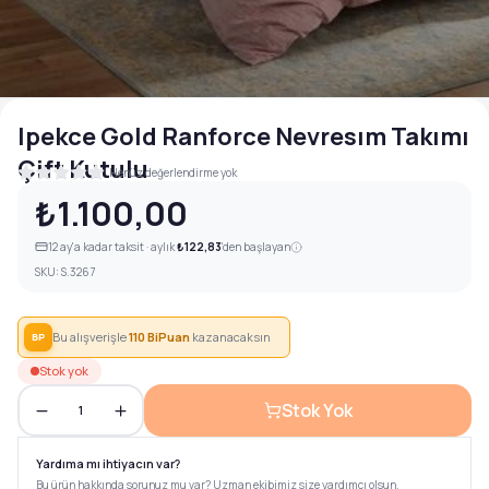
Ipekce Gold Ranforce Nevresım Takımı
Çift Kutulu
Henüz değerlendirme yok
₺1.100,00
12
ay'a kadar taksit · aylık
₺122,83
'den başlayan
SKU:
S.3267
Bu alışverişle
110
BiPuan
kazanacaksın
BP
Stok yok
Stok Yok
1
Yardıma mı ihtiyacın var?
Bu ürün hakkında sorunuz mu var? Uzman ekibimiz size yardımcı olsun.