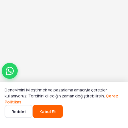
Deneyimini iyileştirmek ve pazarlama amacıyla çerezler
Toplam
kullanıyoruz. Tercihini dilediğin zaman değiştirebilirsin.
Çerez
Stok Yok
₺1.100,00
Politikası
Reddet
Kabul Et
Ana Sayfa
Kategoriler
Sepet
Favoriler
Hesabım