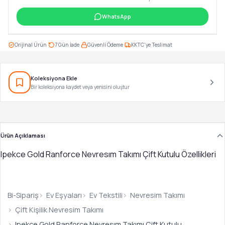
WhatsApp
·
·
·
Orijinal Ürün
7 Gün İade
Güvenli Ödeme
KKTC'ye Teslimat
Koleksiyona Ekle
Bir koleksiyona kaydet veya yenisini oluştur
Ürün Açıklaması
Ipekce Gold Ranforce Nevresım Takımı Çift Kutulu Özellikleri
Bi-Sipariş
Ev Eşyaları
Ev Tekstili
Nevresim Takımı
Çift Kişilik Nevresim Takımı
Ipekce Gold Ranforce Nevresım Takımı Çift Kutulu