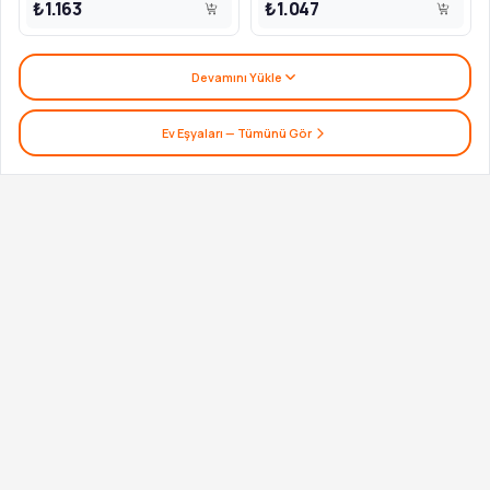
₺1.163
₺1.047
Devamını Yükle
Ev Eşyaları
— Tümünü Gör