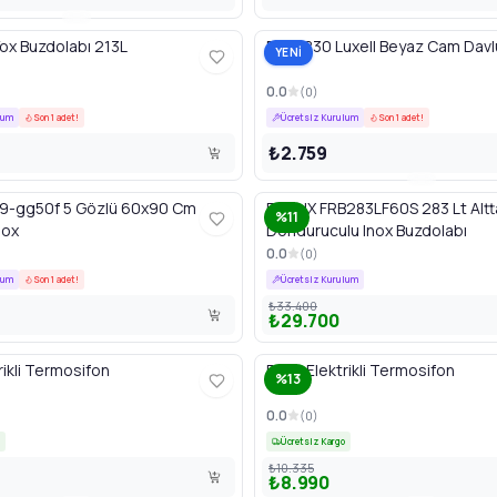
ox Buzdolabı 213L
DA6-830 Luxell Beyaz Cam Dav
YENİ
0.0
(
0
)
lum
Son 1 adet!
Ücretsiz Kurulum
Son 1 adet!
₺2.759
99-gg50f 5 Gözlü 60x90 Cm
FINLUX FRB283LF60S 283 Lt Alt
%11
nox
Donduruculu Inox Buzdolabı
0.0
(
0
)
lum
Son 1 adet!
Ücretsiz Kurulum
₺33.400
₺29.700
rikli Termosifon
50 Lt Elektrikli Termosifon
%13
0.0
(
0
)
Ücretsiz Kargo
₺10.335
₺8.990