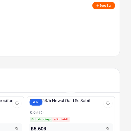
Soru Sor
mosifon
WTD053/4 Newal Gold Su Sebili
YENİ
0.0
(
0
)
Ücretsiz Kargo
Son 1 adet!
₺5.603