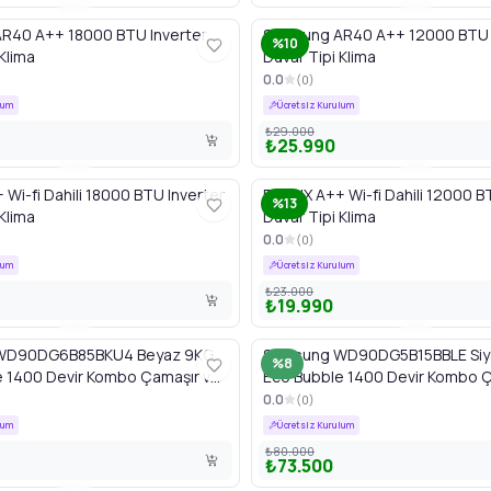
R40 A++ 18000 BTU Inverter
Samsung AR40 A++ 12000 BTU 
%10
Klima
Duvar Tipi Klima
0.0
(
0
)
lum
Ücretsiz Kurulum
₺29.000
₺25.990
 Wi-fi Dahili 18000 BTU Inverter
FINLUX A++ Wi-fi Dahili 12000 B
%13
Klima
Duvar Tipi Klima
0.0
(
0
)
lum
Ücretsiz Kurulum
₺23.000
₺19.990
WD90DG6B85BKU4 Beyaz 9KG
Samsung WD90DG5B15BBLE Siy
%8
e 1400 Devir Kombo Çamaşır ve
Eco Bubble 1400 Devir Kombo Ç
akinesi
Kurutma Makinesi
0.0
(
0
)
lum
Ücretsiz Kurulum
₺80.000
₺73.500