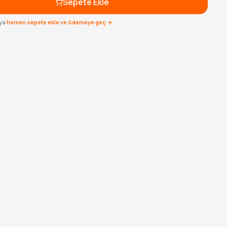
Sepete Ekle
ya
hemen sepete ekle ve ödemeye geç →