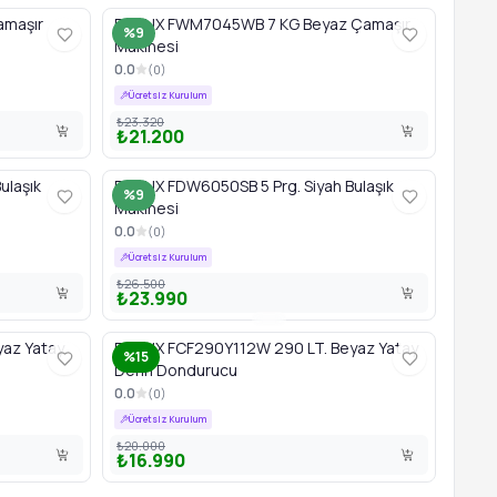
amaşır
FINLUX FWM7045WB 7 KG Beyaz Çamaşır
%9
Makinesi
0.0
(
0
)
Ücretsiz Kurulum
₺23.320
₺21.200
ulaşık
FINLUX FDW6050SB 5 Prg. Siyah Bulaşık
%9
Makinesi
0.0
(
0
)
Ücretsiz Kurulum
₺26.500
₺23.990
yaz Yatay
FINLUX FCF290Y112W 290 LT. Beyaz Yatay
%15
Derin Dondurucu
0.0
(
0
)
Ücretsiz Kurulum
₺20.000
₺16.990