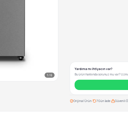
Yardıma mı ihtiyacın var?
Bu ürün hakkında sorunuz mu var? Uzman
1
/
6
·
·
Orijinal Ürün
7 Gün İade
Güvenli 