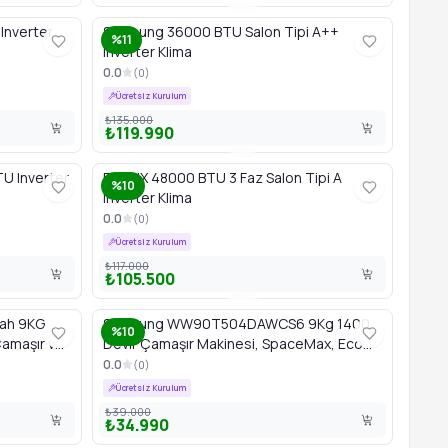
Inverter
Samsung 36000 BTU Salon Tipi A++
%11
Inverter Klima
0.0
(
0
)
Ücretsiz Kurulum
₺135.000
₺119.990
TU Inverter
FINLUX 48000 BTU 3 Faz Salon Tipi A
%10
Inverter Klima
0.0
(
0
)
Ücretsiz Kurulum
₺117.000
₺105.500
ah 9KG
Samsung WW90T504DAWCS6 9Kg 1400
%10
amaşır ve
Devir Çamaşır Makinesi, SpaceMax, Eco
Bubble Yıkama Teknolojisi
0.0
(
0
)
Ücretsiz Kurulum
₺39.000
₺34.990