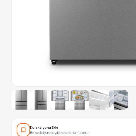
Koleksiyona Ekle
Bir koleksiyona kaydet veya yenisini oluştur