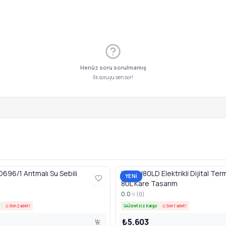
Henüz soru sorulmamış
İlk soruyu sen sor!
96/1 Arıtmalı Su Sebili
MBWH80LD Elektrikli Dijital Ter
YENİ
80L Kare Tasarım
0.0
(
0
)
Son 2 adet!
Ücretsiz Kargo
Son 1 adet!
₺5.603