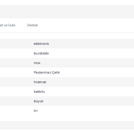
at ve İade
Destek
elektronik
buzdolabi
inox
Paslanmaz Çelik
hisense
kablolu
büyük
A+