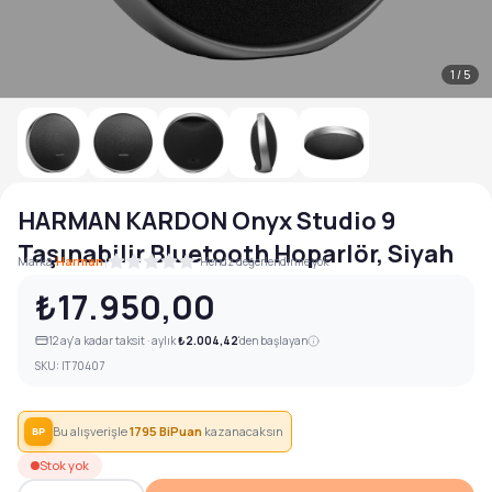
1
/
5
HARMAN KARDON Onyx Studio 9
Taşınabilir Bluetooth Hoparlör, Siyah
|
Marka:
Harman
Henüz değerlendirme yok
₺17.950,00
12
ay'a kadar taksit · aylık
₺2.004,42
'den başlayan
SKU:
IT70407
Bu alışverişle
1795
BiPuan
kazanacaksın
BP
Stok yok