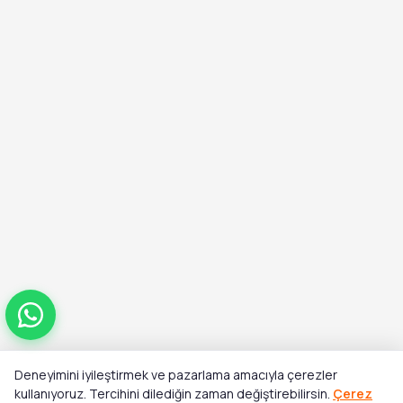
Deneyimini iyileştirmek ve pazarlama amacıyla çerezler
Toplam
kullanıyoruz. Tercihini dilediğin zaman değiştirebilirsin.
Çerez
Stok Yok