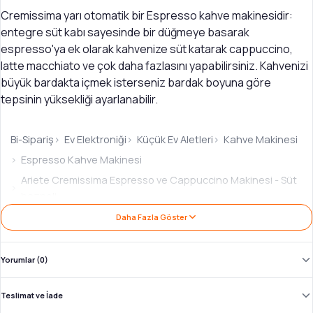
Cremissima yarı otomatik bir Espresso kahve makinesidir:
entegre süt kabı sayesinde bir düğmeye basarak
espresso'ya ek olarak kahvenize süt katarak cappuccino,
latte macchiato ve çok daha fazlasını yapabilirsiniz. Kahvenizi
büyük bardakta içmek isterseniz bardak boyuna göre
tepsinin yüksekliği ayarlanabilir.
Bi-Sipariş
Ev Elektroniği
Küçük Ev Aletleri
Kahve Makinesi
Espresso Kahve Makinesi
Ariete Cremissima Espresso ve Cappuccino Makinesi - Süt
hazneli
Daha Fazla Göster
Ürün İncelemesi: Ariete Cremissima Espresso
ve Cappuccino Makinesi - Süt hazneli
Yorumlar (0)
Marka:
Ariete
·
Kategori:
Espresso Kahve Makinesi
·
Ürün Kodu:
AR138400_2701
Teslimat ve İade