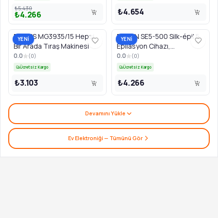
₺5.430
₺4.654
₺4.266
PHILIPS MG3935/15 Hepsi
BRAUN SE5-500 Silk-épil 5
YENİ
YENİ
Bir Arada Tıraş Makinesi
Epilasyon Cihazı,
Beyaz/Pembe
0.0
0.0
(
0
)
(
0
)
Ücretsiz Kargo
Ücretsiz Kargo
₺3.103
₺4.266
Devamını Yükle
Ev Elektroniği
— Tümünü Gör