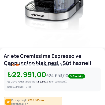
Ariete Cremissima Espresso ve
Cappuccino Makinesi - Süt hazneli
|
Marka:
Ariete
Henüz değerlendirme yok
₺22.991,00
₺24.653,00
%7 indirim
12
ay'a kadar taksit · aylık
₺2.567,33
'den başlayan
SKU:
AR138400_2701
Bu alışverişle
2299
BiPuan
BP
kazanacaksın