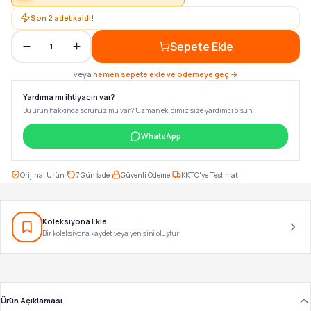
Son
2
adet kaldı!
Sepete Ekle
1
veya
hemen sepete ekle ve ödemeye geç →
Yardıma mı ihtiyacın var?
Bu ürün hakkında sorunuz mu var? Uzman ekibimiz size yardımcı olsun.
WhatsApp
·
·
·
Orijinal Ürün
7 Gün İade
Güvenli Ödeme
KKTC'ye Teslimat
Koleksiyona Ekle
Bir koleksiyona kaydet veya yenisini oluştur
Ürün Açıklaması