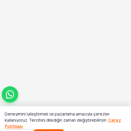
Deneyimini iyileştirmek ve pazarlama amacıyla çerezler
Toplam
kullanıyoruz. Tercihini dilediğin zaman değiştirebilirsin.
Çerez
Stok Yok
₺383,00
Politikası