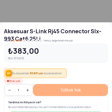
Aksesuar S-Link Rj45 Connector Slx-
993 Cat6 25Li
|
Marka:
S-Link
Henüz değerlendirme yok
₺383,00
SKU:
ST04572
Bu alışverişle
38
BiPuan
kazanacaksın
BP
Stok yok
Stok Yok
1
Yardıma mı ihtiyacın var?
Bu ürün hakkında sorunuz mu var? Uzman ekibimiz size yardımcı olsun.