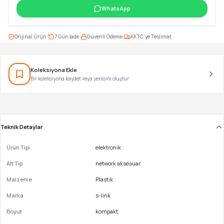
WhatsApp
·
·
·
Orijinal Ürün
7 Gün İade
Güvenli Ödeme
KKTC'ye Teslimat
Koleksiyona Ekle
Bir koleksiyona kaydet veya yenisini oluştur
Teknik Detaylar
Ürün Tipi
elektronik
Alt Tip
network aksesuar
Malzeme
Plastik
Marka
s-link
Boyut
kompakt