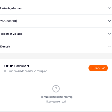
Ürün Açıklaması
Yorumlar (0)
Teslimat ve İade
Destek
Ürün Soruları
Soru Sor
Bu ürün hakkında sorular ve cevaplar
Henüz soru sorulmamış
İlk soruyu sen sor!