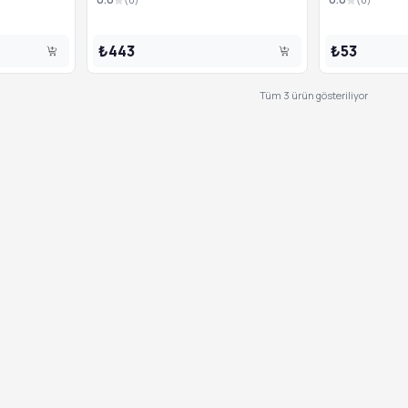
₺443
₺53
Tüm
3
ürün gösteriliyor