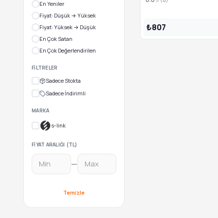
En Yeniler
Fiyat: Düşük → Yüksek
₺807
Fiyat: Yüksek → Düşük
En Çok Satan
En Çok Değerlendirilen
FILTRELER
Sadece Stokta
Sadece İndirimli
MARKA
s-link
FIYAT ARALIĞI (TL)
—
Temizle