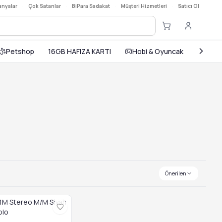
nyalar
·
Çok Satanlar
·
BiPara Sadakat
·
Müşteri Hizmetleri
·
Satıcı Ol
Petshop
16GB HAFIZA KARTI
Hobi & Oyuncak
Ev ve
Önerilen
1 1M Stereo M/M Siyah
blo