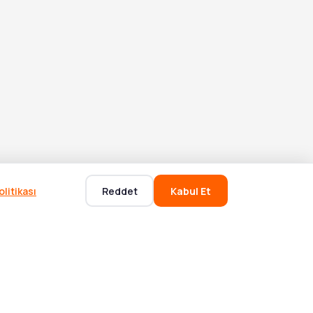
litikası
Reddet
Kabul Et