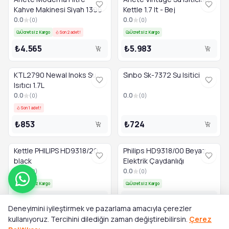
Kahve Makinesi Siyah 1396
Kettle 1.7 lt - Bej
0.0
0.0
(
0
)
(
0
)
Ücretsiz Kargo
Son 2 adet!
Ücretsiz Kargo
₺4.565
₺5.983
KTL2790 Newal Inoks Su
Si̇nbo Sk-7372 Su Isitici
Isıtıcı 1.7L
0.0
0.0
(
0
)
(
0
)
Son 1 adet!
₺853
₺724
Kettle PHILIPS HD9318/20
Philips HD9318/00 Beyaz
black
Elektrik Çaydanlığı
0.0
0.0
(
0
)
(
0
)
Ücretsiz Kargo
Ücretsiz Kargo
₺3.491
₺3.491
Deneyimini iyileştirmek ve pazarlama amacıyla çerezler
kullanıyoruz. Tercihini dilediğin zaman değiştirebilirsin.
Çerez
su ısıtıcı MOULINEX Subito
BOSCH TWK4P440 Kettle