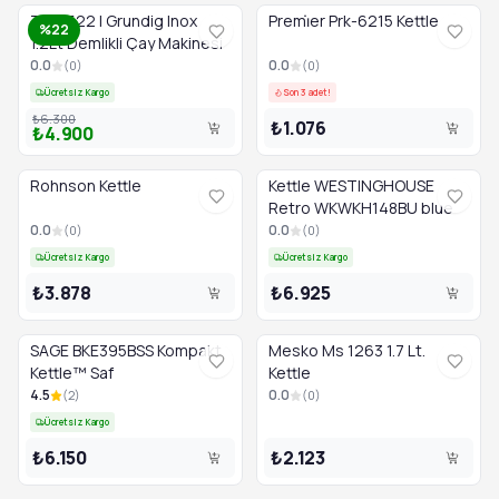
TM 3522 I Grundig Inox
Premi̇er Prk-6215 Kettle
%22
1.2Lt Demlikli Çay Makinesi
0.0
0.0
(
0
)
(
0
)
Ücretsiz Kargo
Son 3 adet!
₺6.300
₺1.076
₺4.900
Rohnson Kettle
Kettle WESTINGHOUSE
Retro WKWKH148BU blue
0.0
0.0
(
0
)
(
0
)
Ücretsiz Kargo
Ücretsiz Kargo
₺3.878
₺6.925
SAGE BKE395BSS Kompakt
Mesko Ms 1263 1.7 Lt.
Kettle™ Saf
Kettle
4.5
0.0
(
2
)
(
0
)
Ücretsiz Kargo
₺6.150
₺2.123