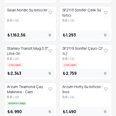
Swan Nordic Su Isıtıcı Kettle
SF2113 Sonifer Çelik Su
Isıtıcı
0.0
0.0
(
0
)
(
0
)
₺1.162,56
₺1.293
Stanley Transit Mug 0.35
SF2119 Sonifer Çaycı (2L +
Litre Gri
1L)
0.0
0.0
(
0
)
(
0
)
Son 2 adet!
Son 1 adet!
₺2.343
₺2.759
Arzum Teamond Çay
Arzum Hotty Su Isiticisi -
Makinesi - Cam
İnox
0.0
0.0
(
0
)
(
0
)
Ücretsiz Kargo
₺6.990
₺1.490