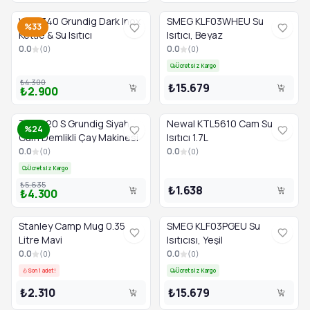
WK 7340 Grundig Dark Inox
SMEG KLF03WHEU Su
%33
Kettle & Su Isıtıcı
Isıtıcı, Beyaz
0.0
0.0
(
0
)
(
0
)
Ücretsiz Kargo
₺4.300
₺15.679
₺2.900
TM 1520 S Grundig Siyah
Newal KTL5610 Cam Su
%24
Cam Demlikli Çay Makinesi
Isıtıcı 1.7L
0.0
0.0
(
0
)
(
0
)
Ücretsiz Kargo
₺5.635
₺1.638
₺4.300
Stanley Camp Mug 0.35
SMEG KLF03PGEU Su
Litre Mavi
Isıtıcısı, Yeşil
0.0
0.0
(
0
)
(
0
)
Son 1 adet!
Ücretsiz Kargo
₺2.310
₺15.679