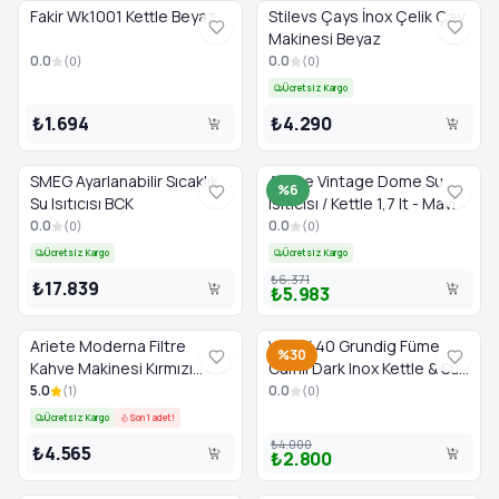
Fakir Wk1001 Kettle Beyaz
Stilevs Çays İnox Çelik Çay
Makinesi Beyaz
0.0
0.0
(
0
)
(
0
)
Ücretsiz Kargo
₺1.694
₺4.290
SMEG Ayarlanabilir Sıcaklık
Ariete Vintage Dome Su
%6
Su Isıtıcısı BCK
Isıtıcısı / Kettle 1,7 lt - Mavi
0.0
0.0
(
0
)
(
0
)
Ücretsiz Kargo
Ücretsiz Kargo
₺6.371
₺17.839
₺5.983
Ariete Moderna Filtre
WK 6440 Grundig Füme
%30
Kahve Makinesi Kırmızı
Camlı Dark Inox Kettle & Su
1396
Isıtıcı
5.0
0.0
(
1
)
(
0
)
Ücretsiz Kargo
Son 1 adet!
₺4.000
₺4.565
₺2.800