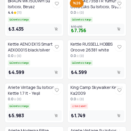
BRAUN WK1500WH Su
SAGE SKE735BTR Yumuşak
%26
Isıtıcısı, Beyaz
Üstü Lüks Su Isıtıcısı, Siyah
4.4
0.0
(
11
)
(
0
)
Ücretsiz Kargo
Ücretsiz Kargo
₺10.416
₺3.435
₺7.756
Kettle AENO EK1S Smart
Kettle RUSSELL HOBBS
AEK0001S black/silver
Groove 26381 white
0.0
0.0
(
0
)
(
0
)
Ücretsiz Kargo
Ücretsiz Kargo
₺4.599
₺4.599
Ariete Vintage Su Isıtıcısı /
King Camp Skywalker Kettle
Kettle 1.7 lt - Yeşil
Ka2009
0.0
0.0
(
0
)
(
0
)
Ücretsiz Kargo
Son 2 adet!
₺5.983
₺1.749
Ariete Moderna Filtre
Ariete Vintage Su Isıtıcısı /