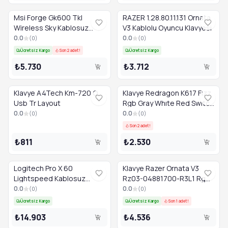
Msi Forge Gk600 Tkl
RAZER 1.28.80.11.131 Ornata
Wireless Sky Kablosuz
V3 Kablolu Oyuncu Klavyesi
Gaming Klavye
0.0
0.0
(
0
)
(
0
)
Ücretsiz Kargo
Son 2 adet!
Ücretsiz Kargo
₺5.730
₺3.712
Klavye A4Tech Km-720 Q
Klavye Redragon K617 Fızz
Usb Tr Layout
Rgb Gray Whıte Red Swıtch
Tr Layout
0.0
0.0
(
0
)
(
0
)
Son 2 adet!
₺811
₺2.530
Logitech Pro X 60
Klavye Razer Ornata V3
Lightspeed Kablosuz
Rz03-04881700-R3L1 Rgb
Gaming Klavye US RGB
Tenkeyless Tr Layout
0.0
0.0
(
0
)
(
0
)
920-011930 Beyaz
Ücretsiz Kargo
Ücretsiz Kargo
Son 1 adet!
₺14.903
₺4.536