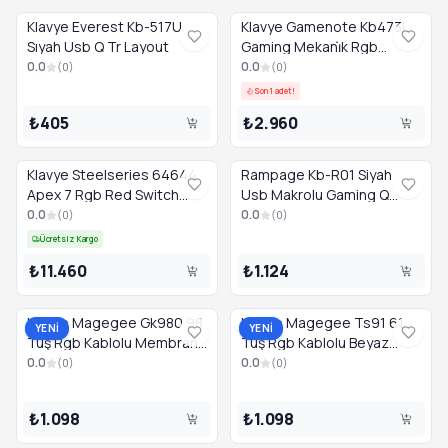
Klavye Everest Kb-517U
Klavye Gamenote Kb473L
Sıyah Usb Q Tr Layout
Gaming Mekani̇k Rgb
Klavye Tr Layout
0.0
0.0
(
0
)
(
0
)
Son 1 adet!
₺405
₺2.960
Klavye Steelseries 64644
Rampage Kb-R01 Siyah
Apex 7 Rgb Red Switch
Usb Makrolu Gaming Q
Mekanik Tr Layout
Multimedia Klavye
0.0
0.0
(
0
)
(
0
)
Ücretsiz Kargo
₺11.460
₺1.124
Klavye Magegee Gk980 98
Klavye Magegee Ts91 61
YENİ
YENİ
Tuş Rgb Kablolu Membran
Tuş Rgb Kablolu Beyaz
Gaming Beyaz Tr Layout
Membran Türkçe Q Gaming
0.0
0.0
(
0
)
(
0
)
₺1.098
₺1.098