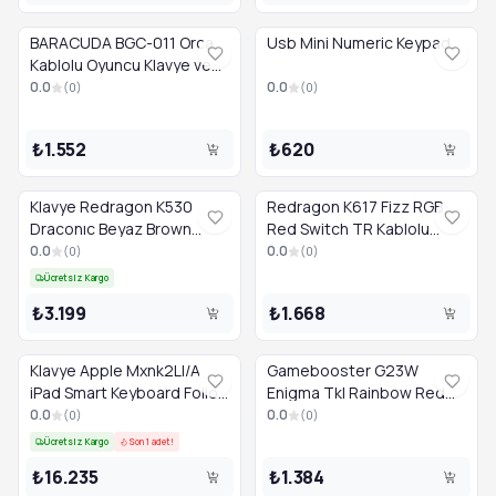
BARACUDA BGC-011 Orca
Usb Mini Numeric Keypad
Kablolu Oyuncu Klavye ve
Fare Seti, Beyaz
0.0
0.0
(
0
)
(
0
)
₺1.552
₺620
Klavye Redragon K530
Redragon K617 Fizz RGB
Draconıc Beyaz Brown
Red Switch TR Kablolu
Swıtch Kablosuz Tr Layout
Mekanik Oyuncu Klavyesi,
0.0
0.0
(
0
)
(
0
)
Siyah
Ücretsiz Kargo
₺3.199
₺1.668
Klavye Apple Mxnk2Ll/A
Gamebooster G23W
iPad Smart Keyboard Folio
Enigma Tkl Rainbow Red
A2038 11" Us Layout
Switch Mekanik Beyaz
0.0
0.0
(
0
)
(
0
)
Ücretsiz Kargo
Son 1 adet!
₺16.235
₺1.384