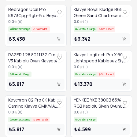
Redragon Ucal Pro
Klavye Royal Kludge R65
K673Cpg-Rgb-Pro Beyaz
Green Sand Chartreuse
Kablosuz Tr Layout
Switch Us Layout
0.0
0.0
(
0
)
(
0
)
Ücretsiz Kargo
Son 2 adet!
Ücretsiz Kargo
Son 2 adet!
₺3.438
₺3.342
RAZER 1.28.80.11.132 Ornata
Klavye Logitech Pro X 60
V3 Kablolu Oyun Klavyesi
Lightspeed Kablosuz Siyah
Gaming 920-011913
0.0
0.0
(
0
)
(
0
)
Ücretsiz Kargo
Ücretsiz Kargo
Son 2 adet!
₺5.817
₺13.370
Keychron C2 Pro 8K Kablolu
YENKEE YKB 3800B 65%
Gaming Klavye QMK/VIA
RGB Kablolu Siyah Oyuncu
C2PX-M3 US Gri
Klavyesi
0.0
0.0
(
0
)
(
0
)
Ücretsiz Kargo
Son 1 adet!
Ücretsiz Kargo
₺5.817
₺4.599